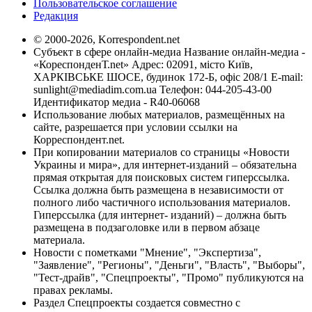
Пользовательское соглашение
Редакция
© 2000-2026, Korrespondent.net
Субъект в сфере онлайн-медиа Название онлайн-медиа -
«КореспонденТ.net» Адрес: 02091, місто Київ,
ХАРКІВСЬКЕ ШОСЕ, будинок 172-Б, офіс 208/1 E-mail:
sunlight@mediadim.com.ua
Телефон: 044-205-43-00
Идентификатор медиа - R40-06068
Использование любых материалов, размещённых на
сайте, разрешается при условии ссылки на
Корреспондент.net.
При копировании материалов со страницы «Новости
Украины и мира», для интернет-изданий – обязательна
прямая открытая для поисковых систем гиперссылка.
Ссылка должна быть размещена в независимости от
полного либо частичного использования материалов.
Гиперссылка (для интернет- изданий) – должна быть
размещена в подзаголовке или в первом абзаце
материала.
Новости с пометками "Мнение", "Экспертиза",
"Заявление", "Регионы", "Деньги", "Власть", "Выборы",
"Тест-драйв", "Спецпроекты", "Промо" публикуются на
правах рекламы.
Раздел Спецпроекты создается совместно с