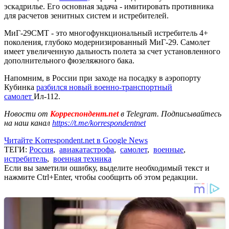
эскадрилье. Его основная задача - имитировать противника
для расчетов зенитных систем и истребителей.
МиГ-29СМТ - это многофункциональный истребитель 4+
поколения, глубоко модернизированный МиГ-29. Самолет
имеет увеличенную дальность полета за счет установленного
дополнительного фюзеляжного бака.
Напомним, в России при заходе на посадку в аэропорту
Кубинка
разбился новый военно-транспортный
самолет
Ил-112.
Новости от
Корреспондент.net
в Telegram. Подписывайтесь
на наш канал
https://t.me/korrespondentnet
Читайте Korrespondent.net в Google News
ТЕГИ:
Россия
,
авиакатастрофа
,
самолет
,
военные
,
истребитель
,
военная техника
Если вы заметили ошибку, выделите необходимый текст и
нажмите Ctrl+Enter, чтобы сообщить об этом редакции.