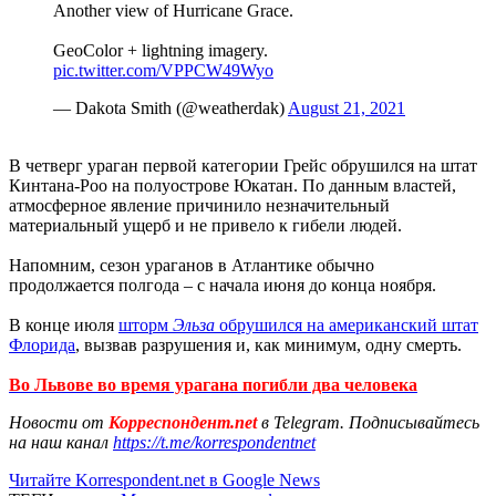
Another view of Hurricane Grace.
GeoColor + lightning imagery.
pic.twitter.com/VPPCW49Wyo
— Dakota Smith (@weatherdak)
August 21, 2021
В четверг ураган первой категории Грейс обрушился на штат
Кинтана-Роо на полуострове Юкатан. По данным властей,
атмосферное явление причинило незначительный
материальный ущерб и не привело к гибели людей.
Напомним, сезон ураганов в Атлантике обычно
продолжается полгода – с начала июня до конца ноября.
В конце июля
шторм
Эльза
обрушился на американский штат
Флорида
, вызвав разрушения и, как минимум, одну смерть.
Во Львове во время урагана погибли два человека
Новости от
Корреспондент.net
в Telegram. Подписывайтесь
на наш канал
https://t.me/korrespondentnet
Читайте Korrespondent.net в Google News