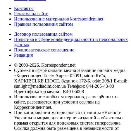
Контакты
Реклама на сайте
Использование материалов korrespondent.net
Правила пользования сайтом
Договор пользования сайтом
Политика в сфере конфиденциальности и персональных
данных
Пользовательское соглашение
Редакция
© 2000-2026, Korrespondent.net
Субъект в сфере онлайн-медиа Название онлайн-медиа -
«КореспонденТ.net» Адрес: 02091, місто Київ,
ХАРКІВСЬКЕ ШОСЕ, будинок 172-Б, офіс 208/1 E-mail:
sunlight@mediadim.com.ua
Телефон: 044-205-43-00
Идентификатор медиа - R40-06068
Использование любых материалов, размещённых на
сайте, разрешается при условии ссылки на
Корреспондент.net.
При копировании материалов со страницы «Новости
Украины и мира», для интернет-изданий – обязательна
прямая открытая для поисковых систем гиперссылка.
Ссылка должна быть размещена в независимости от