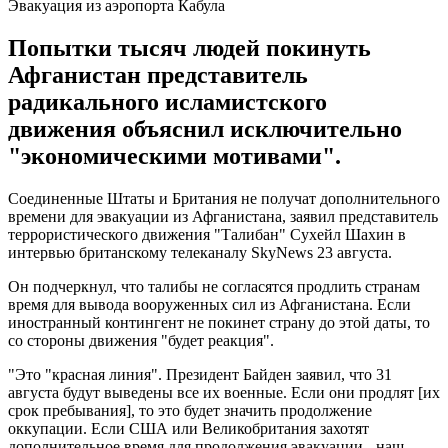
Эвакуация из аэропорта Кабула
Попытки тысяч людей покинуть
Афганистан представитель
радикального исламистского
движения объяснил исключительно
"экономическими мотивами".
Соединенные Штаты и Британия не получат дополнительного
времени для эвакуации из Афганистана, заявил представитель
террористического движения "Талибан" Сухейл Шахин в
интервью британскому телеканалу SkyNews 23 августа.
Он подчеркнул, что талибы не согласятся продлить странам
время для вывода вооруженных сил из Афганистана. Если
иностранный контингент не покинет страну до этой даты, то
со стороны движения "будет реакция".
"Это "красная линия". Президент Байден заявил, что 31
августа будут выведены все их военные. Если они продлят [их
срок пребывания], то это будет значить продолжение
оккупации. Если США или Великобритания захотят
дополнительное время для продолжения эвакуации - наш