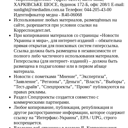
ХАРКІВСЬКЕ ШОСЕ, будинок 172-Б, офіс 208/1 E-mail:
sunlight@mediadim.com.ua
Телефон: 044-205-43-00
Идентификатор медиа - R40-06068
Использование любых материалов, размещённых на
сайте, разрешается при условии ссылки на
Корреспондент.net.
При копировании материалов со страницы «Новости
Украины и мира», для интернет-изданий – обязательна
прямая открытая для поисковых систем гиперссылка.
Ссылка должна быть размещена в независимости от
полного либо частичного использования материалов.
Гиперссылка (для интернет- изданий) – должна быть
размещена в подзаголовке или в первом абзаце
материала.
Новости с пометками "Мнение", "Экспертиза",
"Заявление", "Регионы", "Деньги", "Власть", "Выборы",
"Тест-драйв", "Спецпроекты", "Промо" публикуются на
правах рекламы.
Раздел Спецпроекты создается совместно с
коммерческими партнерами.
Любое копирование, публикация, републикация и
другое распространение информации, которое содержит
ссылку на "Интерфакс-Украина", EPA / UPG, строго
воспрещается.
Владелец веб-страницы в разделе Я- Корреспондент