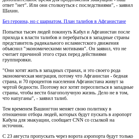
ответ "нет". Или они столкнуться с последствиями", - заявил
Шахин.
Без героина, но с шариатом. План талибов в Афганистане
Попытки тысяч людей покинуть Кабул и Афганистан после
прихода к власти талибов и перебраться в западные страны
представитель радикального исламистского движения
объяснил "экономическими мотивами". Он заявил, что не
считает причиной этого страх перед действиями
группировки.
"Они хотят жить в западных странах, и это своего рода
экономическая миграция, потому что Афганистан - бедная
страна, и 70 процентов населения Афганистана живут за
чертой бедности. Поэтому все хотят переселиться в западные
страны, чтобы вести благополучную жизнь. Дело не в том,
что напуганы", - заявил талиб.
Тем временем Вашингтон меняет свою политику в
отношении отбора людей, которых будут пускать в аэропорт
Кабула для эвакуации, сообщает CNN со ссылкой на
источник.
С 23 августа пропускать через ворота аэропорта будут только