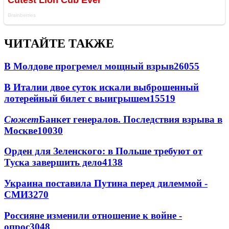
ЧИТАЙТЕ ТАКЖЕ
В Молдове прогремел мощный взрыв
26055
В Италии двое суток искали выброшенный
лотерейный билет с выигрышем
15519
Сюжет
Банкет генералов. Последствия взрыва в
Москве
10030
Орден для Зеленского: в Польше требуют от
Туска завершить дело
4138
Украина поставила Путина перед дилеммой -
СМИ
3270
Россияне изменили отношение к войне -
опрос
3048