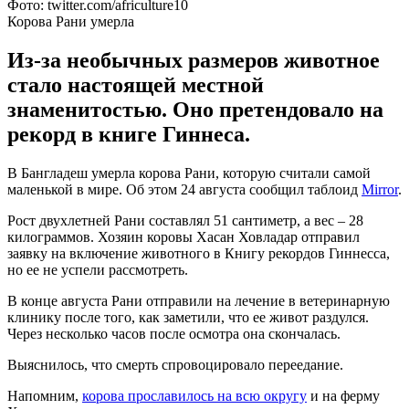
Фото: twitter.com/africulture10
Корова Рани умерла
Из-за необычных размеров животное
стало настоящей местной
знаменитостью. Оно претендовало на
рекорд в книге Гиннеса.
В Бангладеш умерла корова Рани, которую считали самой
маленькой в ​​мире. Об этом 24 августа сообщил таблоид
Mirror
.
Рост двухлетней Рани составлял 51 сантиметр, а вес – 28
килограммов. Хозяин коровы Хасан Ховладар отправил
заявку на включение животного в Книгу рекордов Гиннесса,
но ее не успели рассмотреть.
В конце августа Рани отправили на лечение в ветеринарную
клинику после того, как заметили, что ее живот раздулся.
Через несколько часов после осмотра она скончалась.
Выяснилось, что смерть спровоцировало переедание.
Напомним,
корова прославилось на всю округу
и на ферму