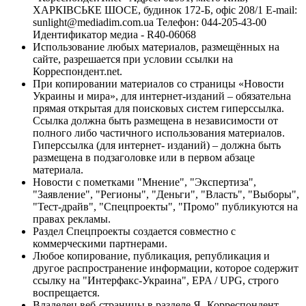
ХАРКІВСЬКЕ ШОСЕ, будинок 172-Б, офіс 208/1 E-mail:
sunlight@mediadim.com.ua
Телефон: 044-205-43-00
Идентификатор медиа - R40-06068
Использование любых материалов, размещённых на
сайте, разрешается при условии ссылки на
Корреспондент.net.
При копировании материалов со страницы «Новости
Украины и мира», для интернет-изданий – обязательна
прямая открытая для поисковых систем гиперссылка.
Ссылка должна быть размещена в независимости от
полного либо частичного использования материалов.
Гиперссылка (для интернет- изданий) – должна быть
размещена в подзаголовке или в первом абзаце
материала.
Новости с пометками "Мнение", "Экспертиза",
"Заявление", "Регионы", "Деньги", "Власть", "Выборы",
"Тест-драйв", "Спецпроекты", "Промо" публикуются на
правах рекламы.
Раздел Спецпроекты создается совместно с
коммерческими партнерами.
Любое копирование, публикация, републикация и
другое распространение информации, которое содержит
ссылку на "Интерфакс-Украина", EPA / UPG, строго
воспрещается.
Владелец веб-страницы в разделе Я- Корреспондент