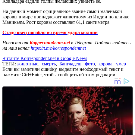
Ховладара ездили толпы желающих увидеть ее.
На данный момент официальное звание самой маленькой
коровы в мире принадлежит животному из Индии по кличке
Маникьям. Рост коровы составляет 61,1 сантиметра.
Стадо овец погибло во время удара молнии
Новости от
Корреспондент.net
в Telegram. Подписывайтесь
на наш канал
https://t.me/korrespondentnet
Читайте Korrespondent.net в Google News
ТЕГИ:
животные
,
смерть
,
Бангладеш
,
фото
,
корова
,
умер
Если вы заметили ошибку, выделите необходимый текст и
нажмите Ctrl+Enter, чтобы сообщить об этом редакции.