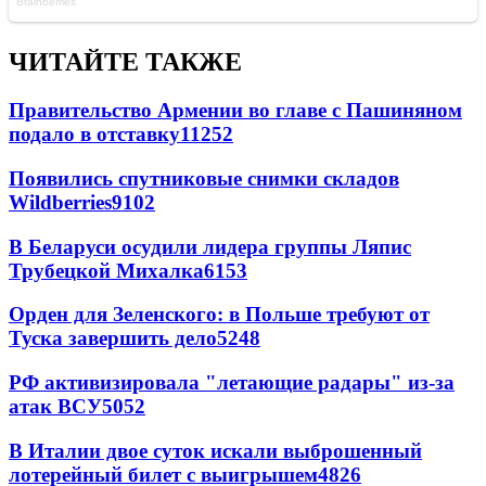
ЧИТАЙТЕ ТАКЖЕ
Правительство Армении во главе с Пашиняном
подало в отставку
11252
Появились спутниковые снимки складов
Wildberries
9102
В Беларуси осудили лидера группы Ляпис
Трубецкой Михалка
6153
Орден для Зеленского: в Польше требуют от
Туска завершить дело
5248
РФ активизировала "летающие радары" из-за
атак ВСУ
5052
В Италии двое суток искали выброшенный
лотерейный билет с выигрышем
4826