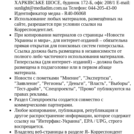
ХАРКІВСЬКЕ ШОСЕ, будинок 172-Б, офіс 208/1 E-mail:
sunlight@mediadim.com.ua
Телефон: 044-205-43-00
Идентификатор медиа - R40-06068
Использование любых материалов, размещённых на
сайте, разрешается при условии ссылки на
Корреспондент.net.
При копировании материалов со страницы «Новости
Украины и мира», для интернет-изданий – обязательна
прямая открытая для поисковых систем гиперссылка.
Ссылка должна быть размещена в независимости от
полного либо частичного использования материалов.
Гиперссылка (для интернет- изданий) – должна быть
размещена в подзаголовке или в первом абзаце
материала.
Новости с пометками "Мнение", "Экспертиза",
"Заявление", "Регионы", "Деньги", "Власть", "Выборы",
"Тест-драйв", "Спецпроекты", "Промо" публикуются на
правах рекламы.
Раздел Спецпроекты создается совместно с
коммерческими партнерами.
Любое копирование, публикация, републикация и
другое распространение информации, которое содержит
ссылку на "Интерфакс-Украина", EPA / UPG, строго
воспрещается.
Владелец веб-страницы в разделе Я- Корреспондент