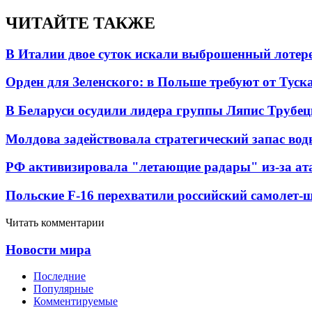
ЧИТАЙТЕ ТАКЖЕ
В Италии двое суток искали выброшенный лоте
Орден для Зеленского: в Польше требуют от Туск
В Беларуси осудили лидера группы Ляпис Трубе
Молдова задействовала стратегический запас вод
РФ активизировала "летающие радары" из-за а
Польские F-16 перехватили российский самолет-
Читать комментарии
Новости мира
Последние
Популярные
Комментируемые