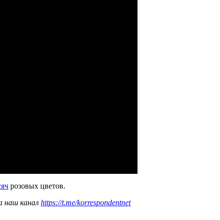
сяч
розовых цветов.
а наш канал
https://t.me/korrespondentnet