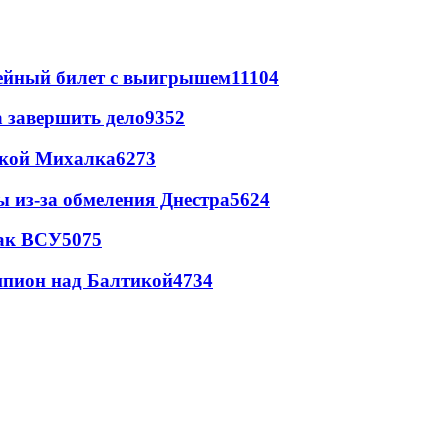
рейный билет с выигрышем
11104
а завершить дело
9352
цкой Михалка
6273
ы из-за обмеления Днестра
5624
так ВСУ
5075
шпион над Балтикой
4734