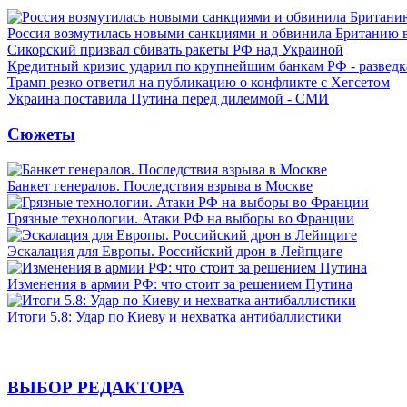
Россия возмутилась новыми санкциями и обвинила Британию 
Сикорский призвал сбивать ракеты РФ над Украиной
Кредитный кризис ударил по крупнейшим банкам РФ - разведк
Трамп резко ответил на публикацию о конфликте с Хегсетом
Украина поставила Путина перед дилеммой - СМИ
Сюжеты
Банкет генералов. Последствия взрыва в Москве
Грязные технологии. Атаки РФ на выборы во Франции
Эскалация для Европы. Российский дрон в Лейпциге
Изменения в армии РФ: что стоит за решением Путина
Итоги 5.8: Удар по Киеву и нехватка антибаллистики
ВЫБОР РЕДАКТОРА