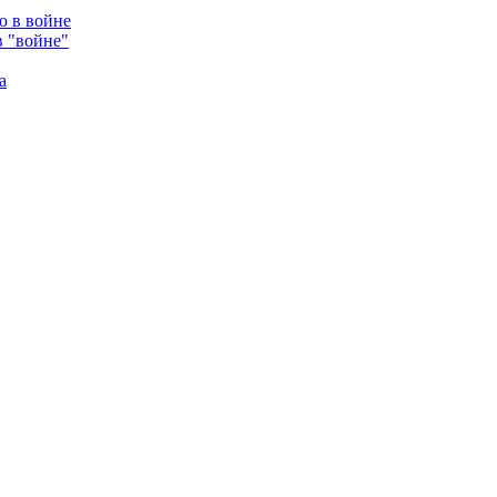
в "войне"
а