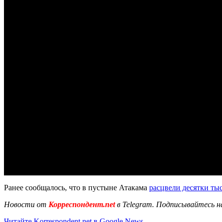
Ранее сообщалось, что в пустыне Атакама
расцвели десятки ты
Новости от
Корреспондент.net
в Telegram. Подписывайтесь н
Читайте Korrespondent.net в Google News