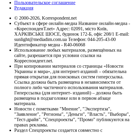
Пользовательское соглашение
Редакция
© 2000-2026, Korrespondent.net
Субъект в сфере онлайн-медиа Название онлайн-медиа -
«КореспонденТ.net» Адрес: 02091, місто Київ,
ХАРКІВСЬКЕ ШОСЕ, будинок 172-Б, офіс 208/1 E-mail:
sunlight@mediadim.com.ua
Телефон: 044-205-43-00
Идентификатор медиа - R40-06068
Использование любых материалов, размещённых на
сайте, разрешается при условии ссылки на
Корреспондент.net.
При копировании материалов со страницы «Новости
Украины и мира», для интернет-изданий – обязательна
прямая открытая для поисковых систем гиперссылка.
Ссылка должна быть размещена в независимости от
полного либо частичного использования материалов.
Гиперссылка (для интернет- изданий) – должна быть
размещена в подзаголовке или в первом абзаце
материала.
Новости с пометками "Мнение", "Экспертиза",
"Заявление", "Регионы", "Деньги", "Власть", "Выборы",
"Тест-драйв", "Спецпроекты", "Промо" публикуются на
правах рекламы.
Раздел Спецпроекты создается совместно с