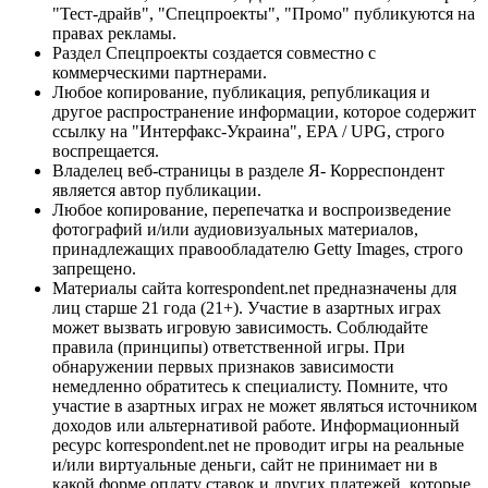
"Тест-драйв", "Спецпроекты", "Промо" публикуются на
правах рекламы.
Раздел Спецпроекты создается совместно с
коммерческими партнерами.
Любое копирование, публикация, републикация и
другое распространение информации, которое содержит
ссылку на "Интерфакс-Украина", EPA / UPG, строго
воспрещается.
Владелец веб-страницы в разделе Я- Корреспондент
является автор публикации.
Любое копирование, перепечатка и воспроизведение
фотографий и/или аудиовизуальных материалов,
принадлежащих правообладателю Getty Images, строго
запрещено.
Материалы сайта korrespondent.net предназначены для
лиц старше 21 года (21+). Участие в азартных играх
может вызвать игровую зависимость. Соблюдайте
правила (принципы) ответственной игры. При
обнаружении первых признаков зависимости
немедленно обратитесь к специалисту. Помните, что
участие в азартных играх не может являться источником
доходов или альтернативой работе. Информационный
ресурс korrespondent.net не проводит игры на реальные
и/или виртуальные деньги, сайт не принимает ни в
какой форме оплату ставок и других платежей, которые