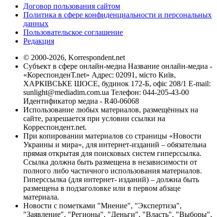
Договор пользования сайтом
Политика в сфере конфиденциальности и персональных
данных
Пользовательское соглашение
Редакция
© 2000-2026, Korrespondent.net
Субъект в сфере онлайн-медиа Название онлайн-медиа -
«КореспонденТ.net» Адрес: 02091, місто Київ,
ХАРКІВСЬКЕ ШОСЕ, будинок 172-Б, офіс 208/1 E-mail:
sunlight@mediadim.com.ua
Телефон: 044-205-43-00
Идентификатор медиа - R40-06068
Использование любых материалов, размещённых на
сайте, разрешается при условии ссылки на
Корреспондент.net.
При копировании материалов со страницы «Новости
Украины и мира», для интернет-изданий – обязательна
прямая открытая для поисковых систем гиперссылка.
Ссылка должна быть размещена в независимости от
полного либо частичного использования материалов.
Гиперссылка (для интернет- изданий) – должна быть
размещена в подзаголовке или в первом абзаце
материала.
Новости с пометками "Мнение", "Экспертиза",
"Заявление", "Регионы", "Деньги", "Власть", "Выборы",