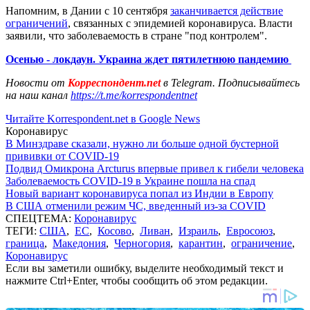
Напомним, в Дании с 10 сентября
заканчивается действие
ограничений
, связанных с эпидемией коронавируса. Власти
заявили, что заболеваемость в стране "под контролем".
Осенью - локдаун. Украина ждет пятилетнюю пандемию
Новости от
Корреспондент.net
в Telegram. Подписывайтесь
на наш канал
https://t.me/korrespondentnet
Читайте Korrespondent.net в Google News
Коронавирус
В Минздраве сказали, нужно ли больше одной бустерной
прививки от COVID-19
Подвид Омикрона Arcturus впервые привел к гибели человека
Заболеваемость COVID-19 в Украине пошла на спад
Новый вариант коронавируса попал из Индии в Европу
В США отменили режим ЧС, введенный из-за COVID
СПЕЦТЕМА:
Коронавирус
ТЕГИ:
США
,
ЕС
,
Косово
,
Ливан
,
Израиль
,
Евросоюз
,
граница
,
Македония
,
Черногория
,
карантин
,
ограничение
,
Коронавирус
Если вы заметили ошибку, выделите необходимый текст и
нажмите Ctrl+Enter, чтобы сообщить об этом редакции.