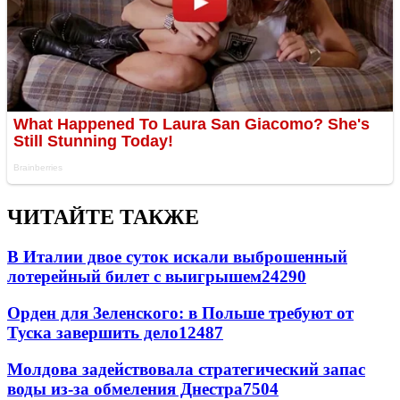
ЧИТАЙТЕ ТАКЖЕ
В Италии двое суток искали выброшенный
лотерейный билет с выигрышем
24290
Орден для Зеленского: в Польше требуют от
Туска завершить дело
12487
Молдова задействовала стратегический запас
воды из-за обмеления Днестра
7504