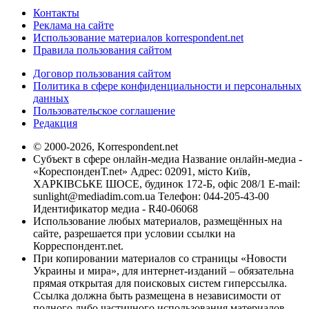
Контакты
Реклама на сайте
Использование материалов korrespondent.net
Правила пользования сайтом
Договор пользования сайтом
Политика в сфере конфиденциальности и персональных
данных
Пользовательское соглашение
Редакция
© 2000-2026, Korrespondent.net
Субъект в сфере онлайн-медиа Название онлайн-медиа -
«КореспонденТ.net» Адрес: 02091, місто Київ,
ХАРКІВСЬКЕ ШОСЕ, будинок 172-Б, офіс 208/1 E-mail:
sunlight@mediadim.com.ua
Телефон: 044-205-43-00
Идентификатор медиа - R40-06068
Использование любых материалов, размещённых на
сайте, разрешается при условии ссылки на
Корреспондент.net.
При копировании материалов со страницы «Новости
Украины и мира», для интернет-изданий – обязательна
прямая открытая для поисковых систем гиперссылка.
Ссылка должна быть размещена в независимости от
полного либо частичного использования материалов.