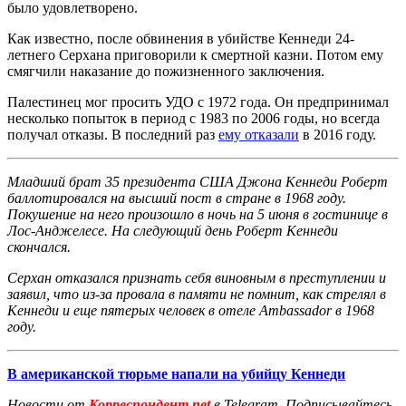
было удовлетворено.
Как известно, после обвинения в убийстве Кеннеди 24-
летнего Серхана приговорили к смертной казни. Потом ему
смягчили наказание до пожизненного заключения.
Палестинец мог просить УДО с 1972 года. Он предпринимал
несколько попыток в период с 1983 по 2006 годы, но всегда
получал отказы. В последний раз
ему отказали
в 2016 году.
Младший брат 35 президента США Джона Кеннеди Роберт
баллотировался на высший пост в стране в 1968 году.
Покушение на него произошло в ночь на 5 июня в гостинице в
Лос-Анджелесе. На следующий день Роберт Кеннеди
скончался.
Серхан отказался признать себя виновным в преступлении и
заявил, что из-за провала в памяти не помнит, как стрелял в
Кеннеди и еще пятерых человек в отеле Ambassador в 1968
году.
В американской тюрьме напали на убийцу Кеннеди
Новости от
Корреспондент.net
в Telegram. Подписывайтесь