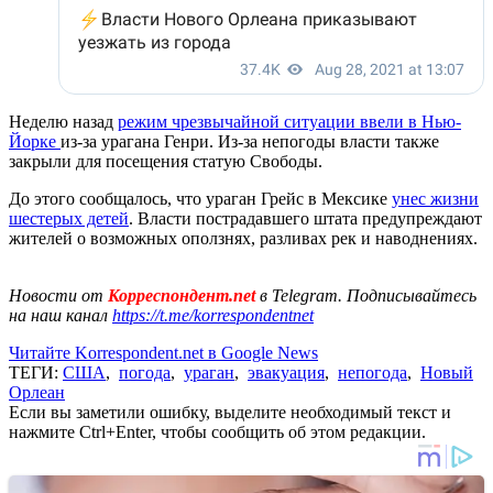
Неделю назад
режим чрезвычайной ситуации ввели в Нью-
Йорке
из-за урагана Генри. Из-за непогоды власти также
закрыли для посещения статую Свободы.
До этого сообщалось, что ураган Грейс в Мексике
унес жизни
шестерых детей
. Власти пострадавшего штата предупреждают
жителей о возможных оползнях, разливах рек и наводнениях.
Новости от
Корреспондент.net
в Telegram. Подписывайтесь
на наш канал
https://t.me/korrespondentnet
Читайте Korrespondent.net в Google News
ТЕГИ:
США
,
погода
,
ураган
,
эвакуация
,
непогода
,
Новый
Орлеан
Если вы заметили ошибку, выделите необходимый текст и
нажмите Ctrl+Enter, чтобы сообщить об этом редакции.