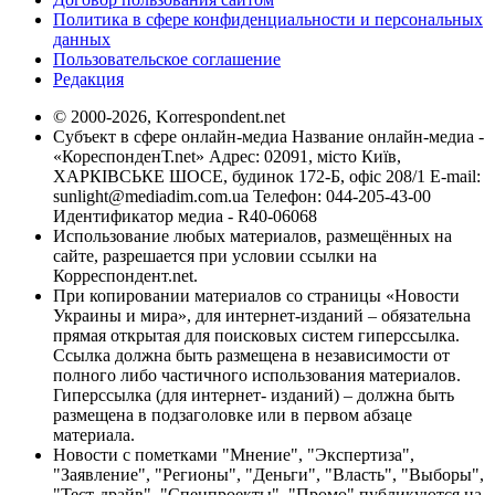
Политика в сфере конфиденциальности и персональных
данных
Пользовательское соглашение
Редакция
© 2000-2026, Korrespondent.net
Субъект в сфере онлайн-медиа Название онлайн-медиа -
«КореспонденТ.net» Адрес: 02091, місто Київ,
ХАРКІВСЬКЕ ШОСЕ, будинок 172-Б, офіс 208/1 E-mail:
sunlight@mediadim.com.ua
Телефон: 044-205-43-00
Идентификатор медиа - R40-06068
Использование любых материалов, размещённых на
сайте, разрешается при условии ссылки на
Корреспондент.net.
При копировании материалов со страницы «Новости
Украины и мира», для интернет-изданий – обязательна
прямая открытая для поисковых систем гиперссылка.
Ссылка должна быть размещена в независимости от
полного либо частичного использования материалов.
Гиперссылка (для интернет- изданий) – должна быть
размещена в подзаголовке или в первом абзаце
материала.
Новости с пометками "Мнение", "Экспертиза",
"Заявление", "Регионы", "Деньги", "Власть", "Выборы",
"Тест-драйв", "Спецпроекты", "Промо" публикуются на