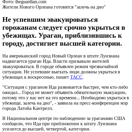
Фото: theguardian.com
Жители Нового Орлеана готовятся "залечь на дно"
Не успевшим эвакуироваться
горожанам следует срочно укрыться в
убежищах. Ураган, приблизившись к
городу, достигнет высшей категории.
На американский город Новый Орлеан в штате Луизиана
надвигается ураган Ида. Власти призывали жителей
эвакуироваться. В городе объявлен режим чрезвычайной
ситуации. Не успевшие выехать люди должны укрыться в
убежищах к воскресенью, пишет
ТАСС
.
"Ситуация с ураганом Ида развивается быстрее, чем кто-либо
ожидал... Город не может объявить обязательную эвакуацию,
потому что у нас нет на это времени... Необходимо укрыться в
убежище, залечь на дно", - заявила на пресс-конференции мэр
города Латойа Кантрелл.
В Национальном центре по наблюдению за ураганами США
сообщили, что Ида при приближении к штату Луизиана
усилится до высшей, четвертой, категории.