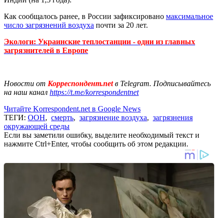
Как сообщалось ранее, в России зафиксировано
максимальное
число загрязнений воздуха
почти за 20 лет.
Экологи: Украинские теплостанции - одни из главных
загрязнителей в Европе
Новости от
Корреспондент.net
в Telegram. Подписывайтесь
на наш канал
https://t.me/korrespondentnet
Читайте Korrespondent.net в Google News
ТЕГИ:
ООН
,
смерть
,
загрязнение воздуха
,
загрязнения
окружающей среды
Если вы заметили ошибку, выделите необходимый текст и
нажмите Ctrl+Enter, чтобы сообщить об этом редакции.