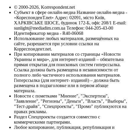
© 2000-2026, Korrespondent.net
Субъект в сфере онлайн-медиа Название онлайн-медиа -
«КореспонденТ.net» Адрес: 02091, місто Київ,
ХАРКІВСЬКЕ ШОСЕ, будинок 172-Б, офіс 208/1 E-mail:
sunlight@mediadim.com.ua
Телефон: 044-205-43-00
Идентификатор медиа - R40-06068
Использование любых материалов, размещённых на
сайте, разрешается при условии ссылки на
Корреспондент.net.
При копировании материалов со страницы «Новости
Украины и мира», для интернет-изданий – обязательна
прямая открытая для поисковых систем гиперссылка.
Ссылка должна быть размещена в независимости от
полного либо частичного использования материалов.
Гиперссылка (для интернет- изданий) – должна быть
размещена в подзаголовке или в первом абзаце
материала.
Новости с пометками "Мнение", "Экспертиза",
"Заявление", "Регионы", "Деньги", "Власть", "Выборы",
"Тест-драйв", "Спецпроекты", "Промо" публикуются на
правах рекламы.
Раздел Спецпроекты создается совместно с
коммерческими партнерами.
Любое копирование, публикация, републикация и