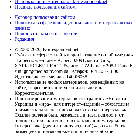
Использование материалов korrespondent.net
Правила пользования сайтом
Договор пользования сайтом
Политика в сфере конфиденциальности и персональных
данных
Пользовательское соглашение
Редакция
© 2000-2026, Korrespondent.net
Субъект в сфере онлайн-медиа Название онлайн-медиа -
«КореспонденТ.net» Адрес: 02091, місто Київ,
ХАРКІВСЬКЕ ШОСЕ, будинок 172-Б, офіс 208/1 E-mail:
sunlight@mediadim.com.ua
Телефон: 044-205-43-00
Идентификатор медиа - R40-06068
Использование любых материалов, размещённых на
сайте, разрешается при условии ссылки на
Корреспондент.net.
При копировании материалов со страницы «Новости
Украины и мира», для интернет-изданий – обязательна
прямая открытая для поисковых систем гиперссылка.
Ссылка должна быть размещена в независимости от
полного либо частичного использования материалов.
Гиперссылка (для интернет- изданий) – должна быть
размещена в подзаголовке или в первом абзаце