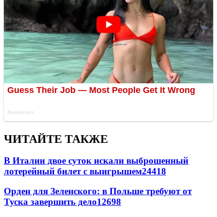
ЧИТАЙТЕ ТАКЖЕ
В Италии двое суток искали выброшенный
лотерейный билет с выигрышем
24418
Орден для Зеленского: в Польше требуют от
Туска завершить дело
12698