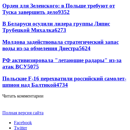
Орден для Зеленского: в Польше требуют от
Туска завершить дело
9352
В Беларуси осудили лидера группы Ляпис
Трубецкой Михалка
6273
Молдова задействовала стратегический запас
воды из-за обмеления Днестра
5624
РФ активизировала "летающие радары" из-за
атак ВСУ
5075
Польские F-16 перехватили российский самолет-
шпион над Балтикой
4734
Читать комментарии
Полная версия сайта
Facebook
Twitter