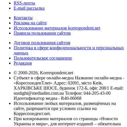
RSS-ленты
E-mail рассылка
Контакты
Реклама на сайте
Использование материалов korrespondent.net
Правила пользования сайтом
Договор пользования сайтом
Политика в сфере конфиденциальности и персональных
данных
Пользовательское соглашение
Редакция
© 2000-2026, Korrespondent.net
Субъект в сфере онлайн-медиа Название онлайн-медиа -
«КореспонденТ.net» Адрес: 02091, місто Київ,
ХАРКІВСЬКЕ ШОСЕ, будинок 172-Б, офіс 208/1 E-mail:
sunlight@mediadim.com.ua
Телефон: 044-205-43-00
Идентификатор медиа - R40-06068
Использование любых материалов, размещённых на
сайте, разрешается при условии ссылки на
Корреспондент.net.
При копировании материалов со страницы «Новости
Украины и мира», для интернет-изданий – обязательна