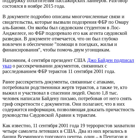
поддержку похитителям пассажирских лайнеров. Разговор
состоялся в ноябре 2015 года.
В документе подробно описаны многочисленные связи и
свидетельства, которые вызвали подозрения ФБР по Омару
аль-Баюми. Он якобы был саудовским студентом в Лос-
Анджелесе, но ФБР подозревало его как агента саудовской
разведки. В документе отмечается, что он был глубоко
вовлечен в обеспечение "помощи в поездках, жилья и
финансирования", чтобы помочь двум угонщикам.
Напомним, 4 сентября президент США
Джо Байден подписал
указ
о рассекречивании документов, связанных с
расследованием ФБР терактов 11 сентября 2001 года.
Ранее рассекретить документы, связанные с атаками,
потребовали родственники жертв терактов, а также те, кто
выжил и участвовал в спасении людей. Около 1,8 тыс.
человек написали Байдену письмо, потребовав от него снять
гриф секретности с документов. Они полагают, что в них
содержится информация, позволяющая доказать причастность
руководства Саудовской Аравии к терактам.
Как известно, 11 сентября 2001 года 19 террористов захватили
четыре самолета летевших в США. Два из них врезались в
башни Всемирного торгового центра, один – в Пентагон и