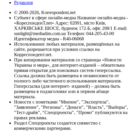
Редакция
© 2000-2026, Korrespondent.net
Субъект в сфере онлайн-медиа Название онлайн-медиа -
«КореспонденТ.net» Адрес: 02091, місто Київ,
ХАРКІВСЬКЕ ШОСЕ, будинок 172-Б, офіс 208/1 E-mail:
sunlight@mediadim.com.ua
Телефон: 044-205-43-00
Идентификатор медиа - R40-06068
Использование любых материалов, размещённых на
сайте, разрешается при условии ссылки на
Корреспондент.net.
При копировании материалов со страницы «Новости
Украины и мира», для интернет-изданий – обязательна
прямая открытая для поисковых систем гиперссылка.
Ссылка должна быть размещена в независимости от
полного либо частичного использования материалов.
Гиперссылка (для интернет- изданий) – должна быть
размещена в подзаголовке или в первом абзаце
материала.
Новости с пометками "Мнение", "Экспертиза",
"Заявление", "Регионы", "Деньги", "Власть", "Выборы",
"Тест-драйв", "Спецпроекты", "Промо" публикуются на
правах рекламы.
Раздел Спецпроекты создается совместно с
коммерческими партнерами.