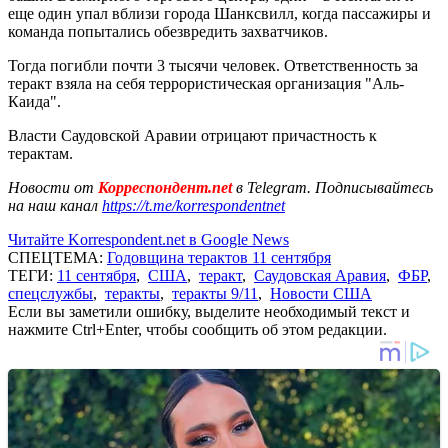
еще один упал вблизи города Шанксвилл, когда пассажиры и
команда попытались обезвредить захватчиков.
Тогда погибли почти 3 тысячи человек. Ответственность за
теракт взяла на себя террористическая организация "Аль-
Каида".
Власти Саудовской Аравии отрицают причастность к
терактам.
Новости от
Корреспондент.net
в Telegram. Подписывайтесь
на наш канал
https://t.me/korrespondentnet
Читайте Korrespondent.net в Google News
СПЕЦТЕМА:
Годовщина терактов 11 сентября
ТЕГИ:
11 сентября
,
США
,
теракт
,
Саудовская Аравия
,
ФБР
,
спецслужбы
,
теракты
,
теракты 9/11
,
Новости США
Если вы заметили ошибку, выделите необходимый текст и
нажмите Ctrl+Enter, чтобы сообщить об этом редакции.