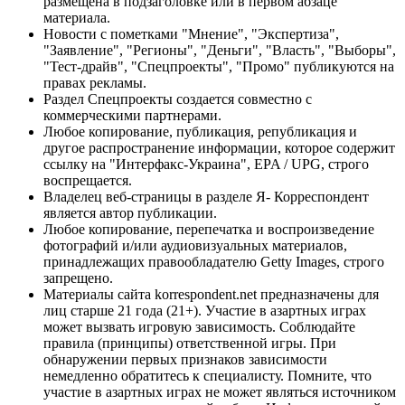
размещена в подзаголовке или в первом абзаце
материала.
Новости с пометками "Мнение", "Экспертиза",
"Заявление", "Регионы", "Деньги", "Власть", "Выборы",
"Тест-драйв", "Спецпроекты", "Промо" публикуются на
правах рекламы.
Раздел Спецпроекты создается совместно с
коммерческими партнерами.
Любое копирование, публикация, републикация и
другое распространение информации, которое содержит
ссылку на "Интерфакс-Украина", EPA / UPG, строго
воспрещается.
Владелец веб-страницы в разделе Я- Корреспондент
является автор публикации.
Любое копирование, перепечатка и воспроизведение
фотографий и/или аудиовизуальных материалов,
принадлежащих правообладателю Getty Images, строго
запрещено.
Материалы сайта korrespondent.net предназначены для
лиц старше 21 года (21+). Участие в азартных играх
может вызвать игровую зависимость. Соблюдайте
правила (принципы) ответственной игры. При
обнаружении первых признаков зависимости
немедленно обратитесь к специалисту. Помните, что
участие в азартных играх не может являться источником