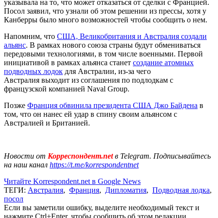
указывала на то, что может отказаться от сделки с Францией.
Посол заявил, что узнали об этом решении из прессы, хотя у
Канберры было много возможностей чтобы сообщить о нем.
Напомним, что
США, Великобритания и Австралия создали
альянс
. В рамках нового союза страны будут обмениваться
передовыми технологиями, в том числе военными. Первой
инициативой в рамках альянса станет
создание атомных
подводных лодок
для Австралии, из-за чего
Австралия выходит из соглашения по подлодкам с
французской компанией Naval Group.
Позже
Франция обвинила президента США Джо Байдена
в
том, что он нанес ей удар в спину своим альянсом с
Австралией и Британией.
Новости от
Корреспондент.net
в Telegram. Подписывайтесь
на наш канал
https://t.me/korrespondentnet
Читайте Korrespondent.net в Google News
ТЕГИ:
Австралия
,
Франция
,
Дипломатия
,
Подводная лодка
,
посол
Если вы заметили ошибку, выделите необходимый текст и
нажмите Ctrl+Enter, чтобы сообщить об этом редакции.