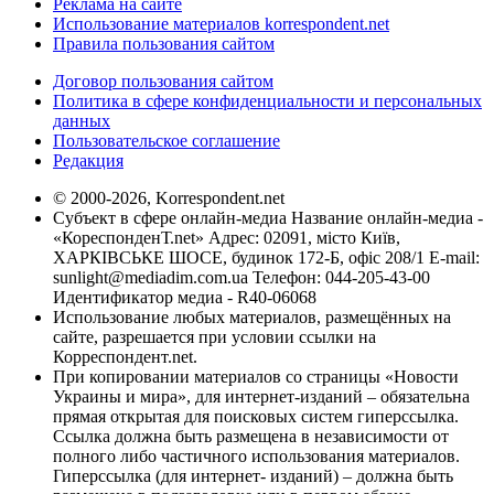
Реклама на сайте
Использование материалов korrespondent.net
Правила пользования сайтом
Договор пользования сайтом
Политика в сфере конфиденциальности и персональных
данных
Пользовательское соглашение
Редакция
© 2000-2026, Korrespondent.net
Субъект в сфере онлайн-медиа Название онлайн-медиа -
«КореспонденТ.net» Адрес: 02091, місто Київ,
ХАРКІВСЬКЕ ШОСЕ, будинок 172-Б, офіс 208/1 E-mail:
sunlight@mediadim.com.ua
Телефон: 044-205-43-00
Идентификатор медиа - R40-06068
Использование любых материалов, размещённых на
сайте, разрешается при условии ссылки на
Корреспондент.net.
При копировании материалов со страницы «Новости
Украины и мира», для интернет-изданий – обязательна
прямая открытая для поисковых систем гиперссылка.
Ссылка должна быть размещена в независимости от
полного либо частичного использования материалов.
Гиперссылка (для интернет- изданий) – должна быть