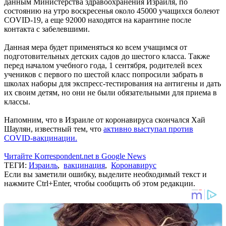
данным Министерства здравоохранения Израиля, по
состоянию на утро воскресенья около 45000 учащихся болеют
COVID-19, а еще 92000 находятся на карантине после
контакта с забелевшими.
Данная мера будет применяться ко всем учащимся от
подготовительных детских садов до шестого класса. Также
перед началом учебного года, 1 сентября, родителей всех
учеников с первого по шестой класс попросили забрать в
школах наборы для экспресс-тестирования на антигены и дать
их своим детям, но они не были обязательными для приема в
классы.
Напомним, что в Израиле от коронавируса скончался Хай
Шаулян, известный тем, что
активно выступал против
COVID-вакцинации.
Читайте Korrespondent.net в Google News
ТЕГИ:
Израиль
,
вакцинация
,
Коронавирус
Если вы заметили ошибку, выделите необходимый текст и
нажмите Ctrl+Enter, чтобы сообщить об этом редакции.