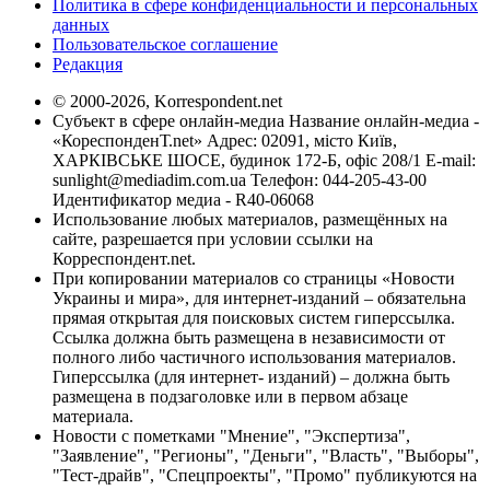
Политика в сфере конфиденциальности и персональных
данных
Пользовательское соглашение
Редакция
© 2000-2026, Korrespondent.net
Субъект в сфере онлайн-медиа Название онлайн-медиа -
«КореспонденТ.net» Адрес: 02091, місто Київ,
ХАРКІВСЬКЕ ШОСЕ, будинок 172-Б, офіс 208/1 E-mail:
sunlight@mediadim.com.ua
Телефон: 044-205-43-00
Идентификатор медиа - R40-06068
Использование любых материалов, размещённых на
сайте, разрешается при условии ссылки на
Корреспондент.net.
При копировании материалов со страницы «Новости
Украины и мира», для интернет-изданий – обязательна
прямая открытая для поисковых систем гиперссылка.
Ссылка должна быть размещена в независимости от
полного либо частичного использования материалов.
Гиперссылка (для интернет- изданий) – должна быть
размещена в подзаголовке или в первом абзаце
материала.
Новости с пометками "Мнение", "Экспертиза",
"Заявление", "Регионы", "Деньги", "Власть", "Выборы",
"Тест-драйв", "Спецпроекты", "Промо" публикуются на