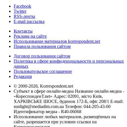
Facebook
Twitter
RSS-ленты
E-mail рассылка
Контакты
Реклама на сайте
Использование материалов korrespondent.net
Правила пользования сайтом
Договор пользования сайтом
Политика в сфере конфиденциальности и персональных
данных
Пользовательское соглашение
Редакция
© 2000-2026, Korrespondent.net
Субъект в сфере онлайн-медиа Название онлайн-медиа -
«КореспонденТ.net» Адрес: 02091, місто Київ,
ХАРКІВСЬКЕ ШОСЕ, будинок 172-Б, офіс 208/1 E-mail:
sunlight@mediadim.com.ua
Телефон: 044-205-43-00
Идентификатор медиа - R40-06068
Использование любых материалов, размещённых на
сайте, разрешается при условии ссылки на
Корреспондент.net.