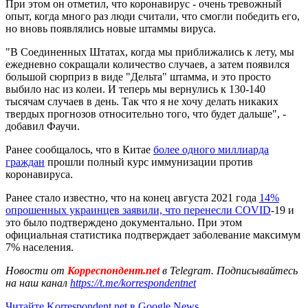
При этом он отметил, что коронавирус - очень тревожный
опыт, когда много раз люди считали, что смогли победить его,
но вновь появлялись новые штаммы вируса.
"В Соединенных Штатах, когда мы приближались к лету, мы
ежедневно сокращали количество случаев, а затем появился
большой сюрприз в виде "Дельта" штамма, и это просто
выбило нас из колеи. И теперь мы вернулись к 130-140
тысячам случаев в день. Так что я не хочу делать никаких
твердых прогнозов относительно того, что будет дальше", -
добавил Фаучи.
Ранее сообщалось, что в Китае
более одного миллиарда
граждан
прошли полный курс иммунизации против
коронавируса.
Ранее стало известно, что на конец августа 2021 года
14%
опрошенных украинцев заявили, что перенесли COVID
-19 и
это было подтверждено документально. При этом
официальная статистика подтверждает заболевание максимум
7% населения.
Новости от
Корреспондент.net
в Telegram. Подписывайтесь
на наш канал
https://t.me/korrespondentnet
Читайте Korrespondent.net в Google News