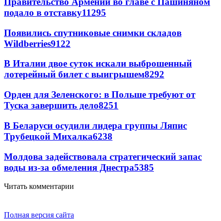
Правительство Армении во главе с Пашиняном
подало в отставку
11295
Появились спутниковые снимки складов
Wildberries
9122
В Италии двое суток искали выброшенный
лотерейный билет с выигрышем
8292
Орден для Зеленского: в Польше требуют от
Туска завершить дело
8251
В Беларуси осудили лидера группы Ляпис
Трубецкой Михалка
6238
Молдова задействовала стратегический запас
воды из-за обмеления Днестра
5385
Читать комментарии
Полная версия сайта