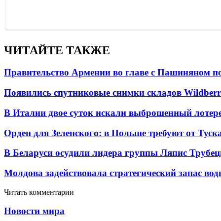
ЧИТАЙТЕ ТАКЖЕ
Правительство Армении во главе с Пашиняном по
Появились спутниковые снимки складов Wildberr
В Италии двое суток искали выброшенный лоте
Орден для Зеленского: в Польше требуют от Туск
В Беларуси осудили лидера группы Ляпис Трубе
Молдова задействовала стратегический запас вод
Читать комментарии
Новости мира