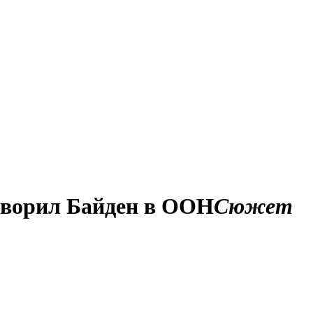
оворил Байден в ООН
Сюжет