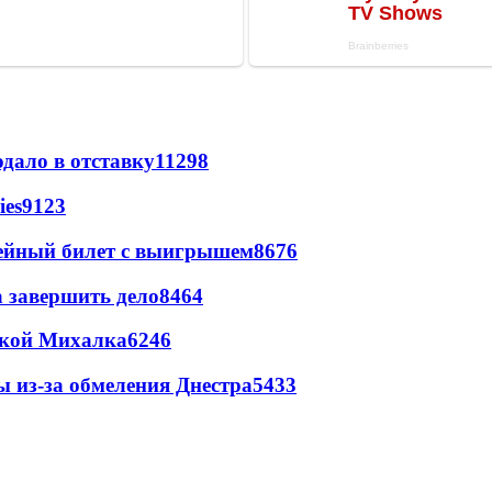
дало в отставку
11298
ies
9123
рейный билет с выигрышем
8676
а завершить дело
8464
цкой Михалка
6246
ы из-за обмеления Днестра
5433