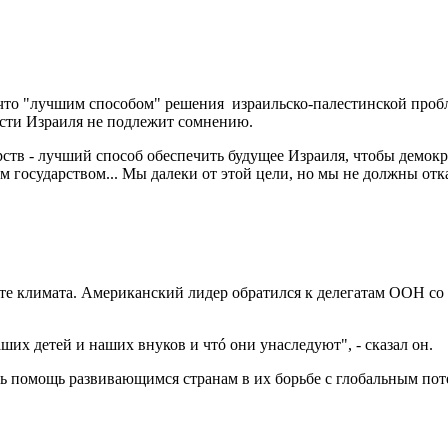
что "лучшим способом" решения израильско-палестинской пробле
сти Израиля не подлежит сомнению.
рств - лучший способ обеспечить будущее Израиля, чтобы демокр
осударством... Мы далеки от этой цели, но мы не должны отказ
те климата. Американский лидер обратился к делегатам ООН со
аших детей и наших внуков и чтó они унаследуют", - сказал он.
ть помощь развивающимся странам в их борьбе с глобальным пот