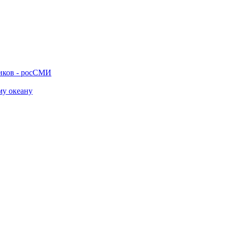
ников - росСМИ
му океану