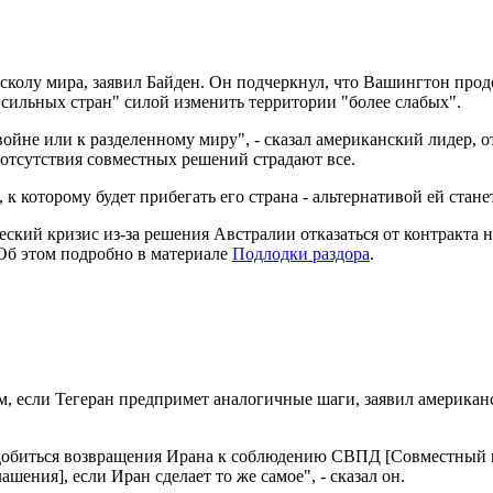
сколу мира, заявил Байден. Он подчеркнул, что Вашингтон про
сильных стран" силой изменить территории "более слабых".
войне или к разделенному миру", - сказал американский лидер,
т отсутствия совместных решений страдают все.
к которому будет прибегать его страна - альтернативой ей стан
ский кризис из-за решения Австралии отказаться от контракта 
Об этом подробно в материале
Подлодки раздора
.
 если Тегеран предпримет аналогичные шаги, заявил американс
м добиться возвращения Ирана к соблюдению СВПД [Совместный
ения], если Иран сделает то же самое", - сказал он.