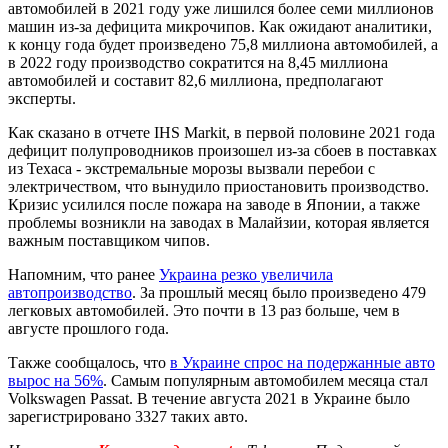
автомобилей в 2021 году уже лишился более семи миллионов
машин из-за дефицита микрочипов. Как ожидают аналитики,
к концу года будет произведено 75,8 миллиона автомобилей, а
в 2022 году производство сократится на 8,45 миллиона
автомобилей и составит 82,6 миллиона, предполагают
эксперты.
Как сказано в отчете IHS Markit, в первой половине 2021 года
дефицит полупроводников произошел из-за сбоев в поставках
из Техаса - экстремальные морозы вызвали перебои с
электричеством, что вынудило приостановить производство.
Кризис усилился после пожара на заводе в Японии, а также
проблемы возникли на заводах в Малайзии, которая является
важным поставщиком чипов.
Напомним, что ранее
Украина резко увеличила
автопроизводство
. За прошлый месяц было произведено 479
легковых автомобилей. Это почти в 13 раз больше, чем в
августе прошлого года.
Также сообщалось, что
в Украине спрос на подержанные авто
вырос на 56%
. Самым популярным автомобилем месяца стал
Volkswagen Passat. В течение августа 2021 в Украине было
зарегистрировано 3327 таких авто.