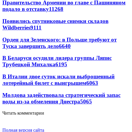
Правительство Армении во главе с Пашиняном
подало в отставку
11268
Появились спутниковые снимки складов
Wildberries
9111
Орден для Зеленского: в Польше требуют от
Туска завершить дело
6640
В Беларуси осудили лидера группы Ляпис
Трубецкой Михалка
6195
В Италии двое суток искали выброшенный
лотерейный билет с выигрышем
6063
Молдова задействовала стратегический запас
воды из-за обмеления Днестра
5065
Читать комментарии
Полная версия сайта