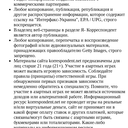
коммерческими партнерами.
Любое копирование, публикация, републикация и
другое распространение информации, которое содержит
ссылку на "Интерфакс-Украина", EPA / UPG, строго
воспрещается.
Владелец веб-страницы в разделе Я- Корреспондент
является автор публикации.
Любое копирование, перепечатка и воспроизведение
фотографий и/или аудиовизуальных материалов,
принадлежащих правообладателю Getty Images, строго
запрещено.
Материалы сайта korrespondent.net предназначены для
лиц старше 21 года (21+). Участие в азартных играх
может вызвать игровую зависимость. Соблюдайте
правила (принципы) ответственной игры. При
обнаружении первых признаков зависимости
немедленно обратитесь к специалисту. Помните, что
участие в азартных играх не может являться источником
доходов или альтернативой работе. Информационный
ресурс korrespondent.net не проводит игры на реальные
и/или виртуальные деньги, сайт не принимает ни в
какой форме оплату ставок и других платежей, которые
связаны/могут быть связаны с азартными играми,
букмекерами или тотализаторами. Какие-либо
материалы на информационном ресурсе