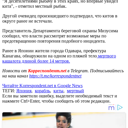
"Я десятилетиями рыбачу в этих краях, но впервые увидел
кита", - отметил местный рыбак.
Другой очевидец произошедшего подтвердил, что китов в
округе ранее не встечали.
Представитель Департамента береговой охраны Мизусима
сообщил, что власти рассмотрят возможные меры по
предотвращению повторения подобного инцидента.
Ранее в Японии жители города Одавара, префектура
Канагава, обнаружили на одном из пляжей тело
мертвого
кашалота длиной более 14 метров.
Новости от
Корреспондент.net
в Telegram. Подписывайтесь
на наш канал
https://t.me/korrespondentnet
Читайте Korrespondent.net в Google News
ТЕГИ:
Япония
,
корабль
,
киты
,
мертвый
Если вы заметили ошибку, выделите необходимый текст и
нажмите Ctrl+Enter, чтобы сообщить об этом редакции.