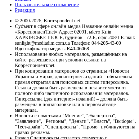
Пользовательское соглашение
Редакция
© 2000-2026, Korrespondent.net
Субъект в сфере онлайн-медиа Название онлайн-медиа -
«КореспонденТ.net» Адрес: 02091, місто Київ,
ХАРКІВСЬКЕ ШОСЕ, будинок 172-Б, офіс 208/1 E-mail:
sunlight@mediadim.com.ua
Телефон: 044-205-43-00
Идентификатор медиа - R40-06068
Использование любых материалов, размещённых на
сайте, разрешается при условии ссылки на
Корреспондент.net.
При копировании материалов со страницы «Новости
Украины и мира», для интернет-изданий – обязательна
прямая открытая для поисковых систем гиперссылка.
Ссылка должна быть размещена в независимости от
полного либо частичного использования материалов.
Гиперссылка (для интернет- изданий) – должна быть
размещена в подзаголовке или в первом абзаце
материала.
Новости с пометками "Мнение", "Экспертиза",
"Заявление", "Регионы", "Деньги", "Власть", "Выборы",
"Тест-драйв", "Спецпроекты", "Промо" публикуются на
правах рекламы.
Раздел Спецпроекты создается совместно с