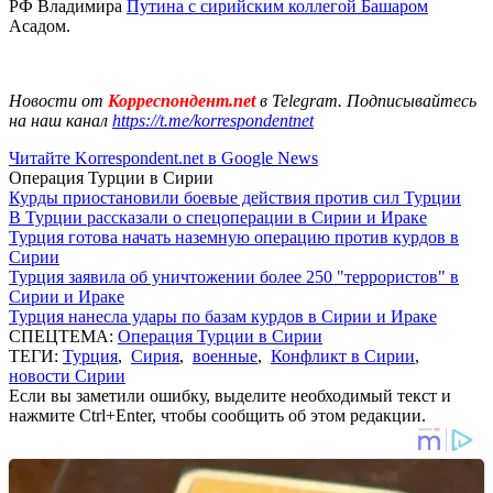
РФ Владимира
Путина с сирийским коллегой Башаром
Асадом.
Новости от
Корреспондент.net
в Telegram. Подписывайтесь
на наш канал
https://t.me/korrespondentnet
Читайте Korrespondent.net в Google News
Операция Турции в Сирии
Курды приостановили боевые действия против сил Турции
В Турции рассказали о спецоперации в Сирии и Ираке
Турция готова начать наземную операцию против курдов в
Сирии
Турция заявила об уничтожении более 250 "террористов" в
Сирии и Ираке
Турция нанесла удары по базам курдов в Сирии и Ираке
СПЕЦТЕМА:
Операция Турции в Сирии
ТЕГИ:
Турция
,
Сирия
,
военные
,
Конфликт в Сирии
,
новости Сирии
Если вы заметили ошибку, выделите необходимый текст и
нажмите Ctrl+Enter, чтобы сообщить об этом редакции.