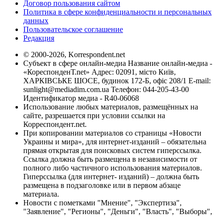
Договор пользования сайтом
Политика в сфере конфиденциальности и персональных
данных
Пользовательское соглашение
Редакция
© 2000-2026, Korrespondent.net
Субъект в сфере онлайн-медиа Название онлайн-медиа -
«КореспонденТ.net» Адрес: 02091, місто Київ,
ХАРКІВСЬКЕ ШОСЕ, будинок 172-Б, офіс 208/1 E-mail:
sunlight@mediadim.com.ua
Телефон: 044-205-43-00
Идентификатор медиа - R40-06068
Использование любых материалов, размещённых на
сайте, разрешается при условии ссылки на
Корреспондент.net.
При копировании материалов со страницы «Новости
Украины и мира», для интернет-изданий – обязательна
прямая открытая для поисковых систем гиперссылка.
Ссылка должна быть размещена в независимости от
полного либо частичного использования материалов.
Гиперссылка (для интернет- изданий) – должна быть
размещена в подзаголовке или в первом абзаце
материала.
Новости с пометками "Мнение", "Экспертиза",
"Заявление", "Регионы", "Деньги", "Власть", "Выборы",