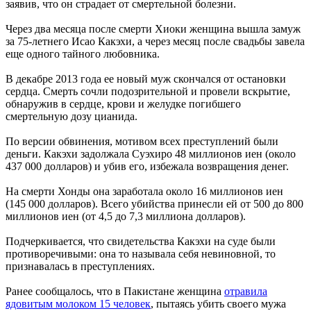
заявив, что он страдает от смертельной болезни.
Через два месяца после смерти Хиоки женщина вышла замуж
за 75-летнего Исао Какэхи, а через месяц после свадьбы завела
еще одного тайного любовника.
В декабре 2013 года ее новый муж скончался от остановки
сердца. Смерть сочли подозрительной и провели вскрытие,
обнаружив в сердце, крови и желудке погибшего
смертельную дозу цианида.
По версии обвинения, мотивом всех преступлений были
деньги. Какэхи задолжала Суэхиро 48 миллионов иен (около
437 000 долларов) и убив его, избежала возвращения денег.
На смерти Хонды она заработала около 16 миллионов иен
(145 000 долларов). Всего убийства принесли ей от 500 до 800
миллионов иен (от 4,5 до 7,3 миллиона долларов).
Подчеркивается, что свидетельства Какэхи на суде были
противоречивыми: она то называла себя невиновной, то
признавалась в преступлениях.
Ранее сообщалось, что в Пакистане женщина
отравила
ядовитым молоком 15 человек
, пытаясь убить своего мужа