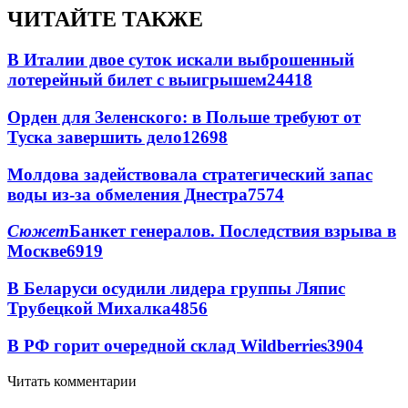
ЧИТАЙТЕ ТАКЖЕ
В Италии двое суток искали выброшенный
лотерейный билет с выигрышем
24418
Орден для Зеленского: в Польше требуют от
Туска завершить дело
12698
Молдова задействовала стратегический запас
воды из-за обмеления Днестра
7574
Сюжет
Банкет генералов. Последствия взрыва в
Москве
6919
В Беларуси осудили лидера группы Ляпис
Трубецкой Михалка
4856
В РФ горит очередной склад Wildberries
3904
Читать комментарии