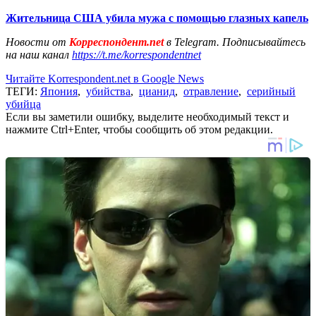
Жительница США убила мужа с помощью глазных капель
Новости от
Корреспондент.net
в Telegram. Подписывайтесь
на наш канал
https://t.me/korrespondentnet
Читайте Korrespondent.net в Google News
ТЕГИ:
Япония
,
убийства
,
цианид
,
отравление
,
серийный
убийца
Если вы заметили ошибку, выделите необходимый текст и
нажмите Ctrl+Enter, чтобы сообщить об этом редакции.