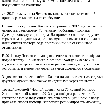
виновной в убийстве мужа, двух сожителей и в одном
покушении на убийство.
До 2021 года защита Чисако пыталась оспорить смертный
приговор, ссылаясь на ее слабоумие.
Первое преступление Какэхи совершила в 2007 году – вместо
лекарства дала своему 78-летнему любовнику Тосиаки
Суэхиро капсулу с цианидом. Яд привел к слепоте и другим
серьезным нарушениям, однако мужчина выжил и скончался
лишь спустя полтора года по причинам, не связанным с
отравлением.
В 2011 году Чисако с помощью агентства знакомств выбрала
новую жертву – 71-летнего Масанори Хонду. В марте 2012
года после встречи с ней он потерял сознание, когда ехал на
мотоцикле, и менее чем через два часа скончался в больнице.
За два месяца до его гибели Какэхи начала встречаться с двумя
другими мужчинами, также найденными через агентство.
Третьей жертвой "Черной вдовы" стал 75-летний Минору
Хиоки, который к июлю 2013 года победил рак легких. В
сентябре Чисако подменила его лекарство цианидом, а когда
приехала скорая помощь, запретила реанимировать мужчину,