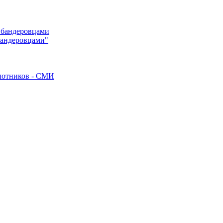
"бандеровцами"
илотников - СМИ