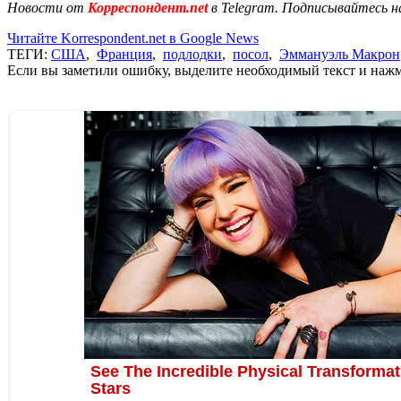
Новости от
Корреспондент.net
в Telegram. Подписывайтесь н
Читайте Korrespondent.net в Google News
ТЕГИ:
США
,
Франция
,
подлодки
,
посол
,
Эммануэль Макрон
Если вы заметили ошибку, выделите необходимый текст и нажми