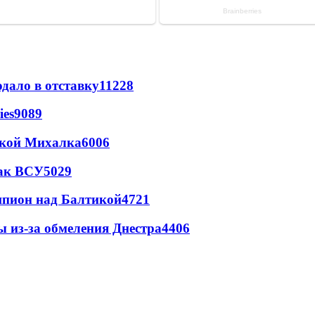
дало в отставку
11228
ies
9089
цкой Михалка
6006
так ВСУ
5029
шпион над Балтикой
4721
ы из-за обмеления Днестра
4406