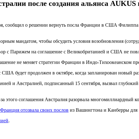
тралии после создания альянса AUKUS и
я, сообщил о решении вернуть посла Франции в США Филиппа Э
рным мандатом, чтобы обсудить условия возобновления (сотрудн
ор с Парижем на соглашение с Великобританией и США не повли
глашение не меняет стратегии Франции в Индо-Тихоокеанском про
 США будет продолжен в октябре, когда запланирован новый ра
ией и Австралией, подписанный 15 сентября, вызвал глубоки
-за этого соглашения Австралия разорвала многомиллиардный к
Франция отозвала своих послов
из Вашингтона и Канберры для 
лией
.