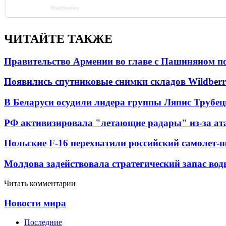
ЧИТАЙТЕ ТАКЖЕ
Правительство Армении во главе с Пашиняном по
Появились спутниковые снимки складов Wildberr
В Беларуси осудили лидера группы Ляпис Трубе
РФ активизировала "летающие радары" из-за а
Польские F-16 перехватили российский самолет-
Молдова задействовала стратегический запас вод
Читать комментарии
Новости мира
Последние