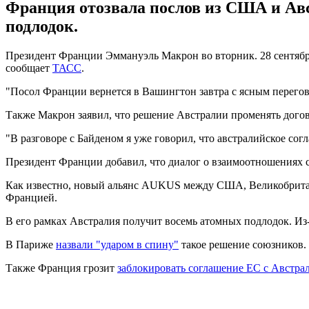
Франция отозвала послов из США и Авс
подлодок.
Президент Франции Эммануэль Макрон во вторник. 28 сентябр
сообщает
ТАСС
.
"Посол Франции вернется в Вашингтон завтра с ясным перегово
Также Макрон заявил, что решение Австралии променять догов
"В разговоре с Байденом я уже говорил, что австралийское со
Президент Франции добавил, что диалог о взаимоотношениях с
Как известно, новый альянс AUKUS между США, Великобритан
Францией.
В его рамках Австралия получит восемь атомных подлодок. Из
В Париже
назвали "ударом в спину"
такое решение союзников.
Также Франция грозит
заблокировать соглашение ЕС с Австра