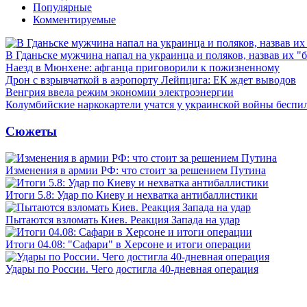
Популярные
Комментируемые
В Гданьске мужчина напал на украинца и поляков, назвав их 
Наезд в Мюнхене: афганца приговорили к пожизненному
Дрон с взрывчаткой в аэропорту Лейпцига: ЕК ждет выводов
Венгрия ввела режим экономии электроэнергии
Колумбийские наркокартели учатся у украинской войны бесп
Сюжеты
Изменения в армии РФ: что стоит за решением Путина
Итоги 5.8: Удар по Киеву и нехватка антибаллистики
Пытаются взломать Киев. Реакция Запада на удар
Итоги 04.08: "Сафари" в Херсоне и итоги операции
Удары по России. Чего достигла 40-дневная операция