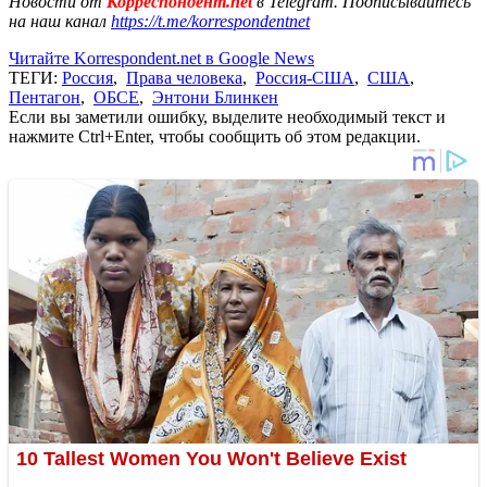
Новости от
Корреспондент.net
в Telegram. Подписывайтесь
на наш канал
https://t.me/korrespondentnet
Читайте Korrespondent.net в Google News
ТЕГИ:
Россия
,
Права человека
,
Россия-США
,
США
,
Пентагон
,
ОБСЕ
,
Энтони Блинкен
Если вы заметили ошибку, выделите необходимый текст и
нажмите Ctrl+Enter, чтобы сообщить об этом редакции.