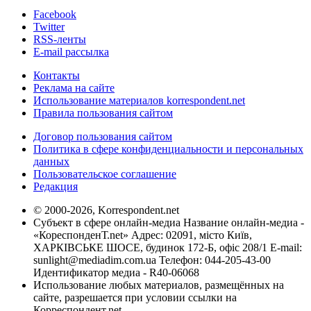
Facebook
Twitter
RSS-ленты
E-mail рассылка
Контакты
Реклама на сайте
Использование материалов korrespondent.net
Правила пользования сайтом
Договор пользования сайтом
Политика в сфере конфиденциальности и персональных
данных
Пользовательское соглашение
Редакция
© 2000-2026, Korrespondent.net
Субъект в сфере онлайн-медиа Название онлайн-медиа -
«КореспонденТ.net» Адрес: 02091, місто Київ,
ХАРКІВСЬКЕ ШОСЕ, будинок 172-Б, офіс 208/1 E-mail:
sunlight@mediadim.com.ua
Телефон: 044-205-43-00
Идентификатор медиа - R40-06068
Использование любых материалов, размещённых на
сайте, разрешается при условии ссылки на
Корреспондент.net.