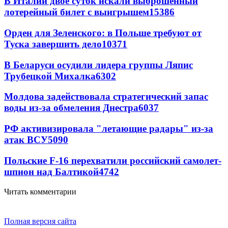
В Италии двое суток искали выброшенный
лотерейный билет с выигрышем
15386
Орден для Зеленского: в Польше требуют от
Туска завершить дело
10371
В Беларуси осудили лидера группы Ляпис
Трубецкой Михалка
6302
Молдова задействовала стратегический запас
воды из-за обмеления Днестра
6037
РФ активизировала "летающие радары" из-за
атак ВСУ
5090
Польские F-16 перехватили российский самолет-
шпион над Балтикой
4742
Читать комментарии
Полная версия сайта