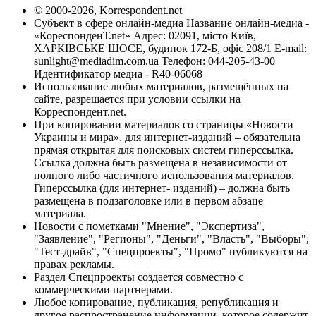
© 2000-2026, Korrespondent.net
Субъект в сфере онлайн-медиа Название онлайн-медиа -
«КореспонденТ.net» Адрес: 02091, місто Київ,
ХАРКІВСЬКЕ ШОСЕ, будинок 172-Б, офіс 208/1 E-mail:
sunlight@mediadim.com.ua
Телефон: 044-205-43-00
Идентификатор медиа - R40-06068
Использование любых материалов, размещённых на
сайте, разрешается при условии ссылки на
Корреспондент.net.
При копировании материалов со страницы «Новости
Украины и мира», для интернет-изданий – обязательна
прямая открытая для поисковых систем гиперссылка.
Ссылка должна быть размещена в независимости от
полного либо частичного использования материалов.
Гиперссылка (для интернет- изданий) – должна быть
размещена в подзаголовке или в первом абзаце
материала.
Новости с пометками "Мнение", "Экспертиза",
"Заявление", "Регионы", "Деньги", "Власть", "Выборы",
"Тест-драйв", "Спецпроекты", "Промо" публикуются на
правах рекламы.
Раздел Спецпроекты создается совместно с
коммерческими партнерами.
Любое копирование, публикация, републикация и
другое распространение информации, которое содержит