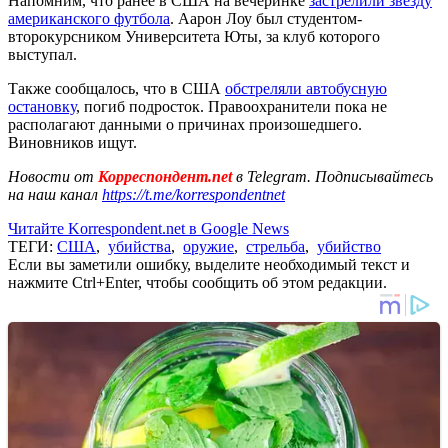
Напомним, что ранее в США на вечеринке
застрелили звезду
американского футбола
. Аарон Лоу был студентом-
второкурсником Университета Юты, за клуб которого
выступал.
Также сообщалось, что в США
обстреляли автобусную
остановку
, погиб подросток. Правоохранители пока не
располагают данными о причинах произошедшего.
Виновников ищут.
Новости от
Корреспондент.net
в Telegram. Подписывайтесь
на наш канал
https://t.me/korrespondentnet
Читайте Korrespondent.net в Google News
ТЕГИ:
США
,
убийства
,
оружие
,
стрельба
,
убийство
Если вы заметили ошибку, выделите необходимый текст и
нажмите Ctrl+Enter, чтобы сообщить об этом редакции.