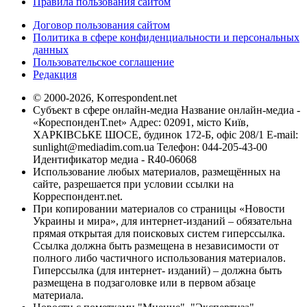
Правила пользования сайтом
Договор пользования сайтом
Политика в сфере конфиденциальности и персональных
данных
Пользовательское соглашение
Редакция
© 2000-2026, Korrespondent.net
Субъект в сфере онлайн-медиа Название онлайн-медиа -
«КореспонденТ.net» Адрес: 02091, місто Київ,
ХАРКІВСЬКЕ ШОСЕ, будинок 172-Б, офіс 208/1 E-mail:
sunlight@mediadim.com.ua
Телефон: 044-205-43-00
Идентификатор медиа - R40-06068
Использование любых материалов, размещённых на
сайте, разрешается при условии ссылки на
Корреспондент.net.
При копировании материалов со страницы «Новости
Украины и мира», для интернет-изданий – обязательна
прямая открытая для поисковых систем гиперссылка.
Ссылка должна быть размещена в независимости от
полного либо частичного использования материалов.
Гиперссылка (для интернет- изданий) – должна быть
размещена в подзаголовке или в первом абзаце
материала.