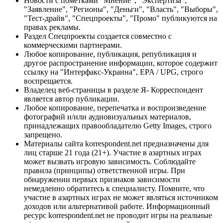
Новости с пометками "Мнение", "Экспертиза",
"Заявление", "Регионы", "Деньги", "Власть", "Выборы",
"Тест-драйв", "Спецпроекты", "Промо" публикуются на
правах рекламы.
Раздел Спецпроекты создается совместно с
коммерческими партнерами.
Любое копирование, публикация, републикация и
другое распространение информации, которое содержит
ссылку на "Интерфакс-Украина", EPA / UPG, строго
воспрещается.
Владелец веб-страницы в разделе Я- Корреспондент
является автор публикации.
Любое копирование, перепечатка и воспроизведение
фотографий и/или аудиовизуальных материалов,
принадлежащих правообладателю Getty Images, строго
запрещено.
Материалы сайта korrespondent.net предназначены для
лиц старше 21 года (21+). Участие в азартных играх
может вызвать игровую зависимость. Соблюдайте
правила (принципы) ответственной игры. При
обнаружении первых признаков зависимости
немедленно обратитесь к специалисту. Помните, что
участие в азартных играх не может являться источником
доходов или альтернативой работе. Информационный
ресурс korrespondent.net не проводит игры на реальные