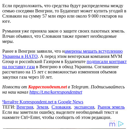
Если предположить, что средства будут распределены между
семью соседями Венгрии, то Будапешт может купить угодий в
Словакии на сумму 57 млн евро или около 9 000 гектаров на
юге.
Румыния уже приняла закон о защите своих пахотных земель.
Влчан объявил, что Словакия также примет необходимые
меры.
Ранее в Венгрии заявили, что н
амерены мешать вступлению
Украины в НАТО
. А перед этим венгерская компания MVM
Group и российский Газпром в Будапеште
подписали контракт
на поставку газа
в Венгрию в обход Украины. Соглашение
рассчитано на 15 лет с возможностью изменения объемов
закупки газа через 10 лет.
Новости от
Корреспондент.net
в Telegram. Подписывайтесь
на наш канал
https://t.me/korrespondentnet
Читайте Korrespondent.net в Google News
ТЕГИ:
Венгрия
,
Земля
,
Словакия
,
экспансия
,
Рынок земель
Если вы заметили ошибку, выделите необходимый текст и
нажмите Ctrl+Enter, чтобы сообщить об этом редакции.