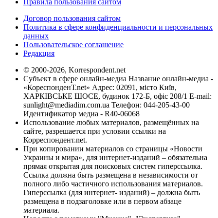
Правила пользования сайтом
Договор пользования сайтом
Политика в сфере конфиденциальности и персональных
данных
Пользовательское соглашение
Редакция
© 2000-2026, Korrespondent.net
Субъект в сфере онлайн-медиа Название онлайн-медиа -
«КореспонденТ.net» Адрес: 02091, місто Київ,
ХАРКІВСЬКЕ ШОСЕ, будинок 172-Б, офіс 208/1 E-mail:
sunlight@mediadim.com.ua
Телефон: 044-205-43-00
Идентификатор медиа - R40-06068
Использование любых материалов, размещённых на
сайте, разрешается при условии ссылки на
Корреспондент.net.
При копировании материалов со страницы «Новости
Украины и мира», для интернет-изданий – обязательна
прямая открытая для поисковых систем гиперссылка.
Ссылка должна быть размещена в независимости от
полного либо частичного использования материалов.
Гиперссылка (для интернет- изданий) – должна быть
размещена в подзаголовке или в первом абзаце
материала.