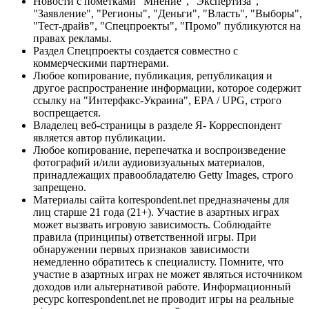
Новости с пометками "Мнение", "Экспертиза",
"Заявление", "Регионы", "Деньги", "Власть", "Выборы",
"Тест-драйв", "Спецпроекты", "Промо" публикуются на
правах рекламы.
Раздел Спецпроекты создается совместно с
коммерческими партнерами.
Любое копирование, публикация, републикация и
другое распространение информации, которое содержит
ссылку на "Интерфакс-Украина", EPA / UPG, строго
воспрещается.
Владелец веб-страницы в разделе Я- Корреспондент
является автор публикации.
Любое копирование, перепечатка и воспроизведение
фотографий и/или аудиовизуальных материалов,
принадлежащих правообладателю Getty Images, строго
запрещено.
Материалы сайта korrespondent.net предназначены для
лиц старше 21 года (21+). Участие в азартных играх
может вызвать игровую зависимость. Соблюдайте
правила (принципы) ответственной игры. При
обнаружении первых признаков зависимости
немедленно обратитесь к специалисту. Помните, что
участие в азартных играх не может являться источником
доходов или альтернативой работе. Информационный
ресурс korrespondent.net не проводит игры на реальные