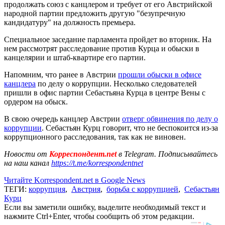
продолжать союз с канцлером и требует от его Австрийской
народной партии предложить другую "безупречную
кандидатуру" на должность премьера.
Специальное заседание парламента пройдет во вторник. На
нем рассмотрят расследование против Курца и обыски в
канцелярии и штаб-квартире его партии.
Напомним, что ранее в Австрии
прошли обыски в офисе
канцлера
по делу о коррупции. Несколько следователей
пришли в офис партии Себастьяна Курца в центре Вены с
ордером на обыск.
В свою очередь канцлер Австрии
отверг обвинения по делу о
коррупции
. Себастьян Курц говорит, что не беспокоится из-за
коррупционного расследования, так как не виновен.
Новости от
Корреспондент.net
в Telegram. Подписывайтесь
на наш канал
https://t.me/korrespondentnet
Читайте Korrespondent.net в Google News
ТЕГИ:
коррупция
,
Австрия
,
борьба с коррупцией
,
Себастьян
Курц
Если вы заметили ошибку, выделите необходимый текст и
нажмите Ctrl+Enter, чтобы сообщить об этом редакции.