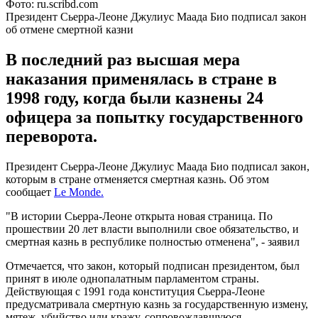
Фото: ru.scribd.com
Президент Сьерра-Леоне Джулиус Маада Био подписал закон
об отмене смертной казни
В последний раз высшая мера
наказания применялась в стране в
1998 году, когда были казнены 24
офицера за попытку государственного
переворота.
Президент Сьерра-Леоне Джулиус Маада Био подписал закон,
которым в стране отменяется смертная казнь. Об этом
сообщает
Le Monde.
"В истории Сьерра-Леоне открыта новая страница. По
прошествии 20 лет власти выполнили свое обязательство, и
смертная казнь в республике полностью отменена", - заявил
Отмечается, что закон, который подписан президентом, был
принят в июле однопалатным парламентом страны.
Действующая с 1991 года конституция Сьерра-Леоне
предусматривала смертную казнь за государственную измену,
мятеж, убийство или кражу, сопровождавшуюся