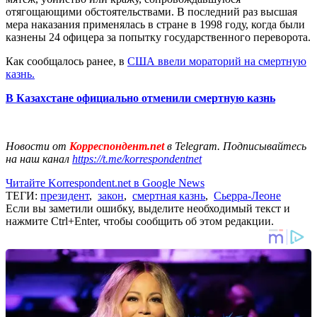
отягощающими обстоятельствами. В последний раз высшая
мера наказания применялась в стране в 1998 году, когда были
казнены 24 офицера за попытку государственного переворота.
Как сообщалось ранее, в
США ввели мораторий на смертную
казнь.
В Казахстане официально отменили смертную казнь
Новости от
Корреспондент.net
в Telegram. Подписывайтесь
на наш канал
https://t.me/korrespondentnet
Читайте Korrespondent.net в Google News
ТЕГИ:
президент
,
закон
,
смертная казнь
,
Сьерра-Леоне
Если вы заметили ошибку, выделите необходимый текст и
нажмите Ctrl+Enter, чтобы сообщить об этом редакции.