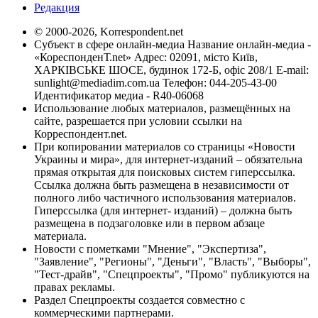
Редакция
© 2000-2026, Korrespondent.net
Субъект в сфере онлайн-медиа Название онлайн-медиа -
«КореспонденТ.net» Адрес: 02091, місто Київ,
ХАРКІВСЬКЕ ШОСЕ, будинок 172-Б, офіс 208/1 E-mail:
sunlight@mediadim.com.ua
Телефон: 044-205-43-00
Идентификатор медиа - R40-06068
Использование любых материалов, размещённых на
сайте, разрешается при условии ссылки на
Корреспондент.net.
При копировании материалов со страницы «Новости
Украины и мира», для интернет-изданий – обязательна
прямая открытая для поисковых систем гиперссылка.
Ссылка должна быть размещена в независимости от
полного либо частичного использования материалов.
Гиперссылка (для интернет- изданий) – должна быть
размещена в подзаголовке или в первом абзаце
материала.
Новости с пометками "Мнение", "Экспертиза",
"Заявление", "Регионы", "Деньги", "Власть", "Выборы",
"Тест-драйв", "Спецпроекты", "Промо" публикуются на
правах рекламы.
Раздел Спецпроекты создается совместно с
коммерческими партнерами.