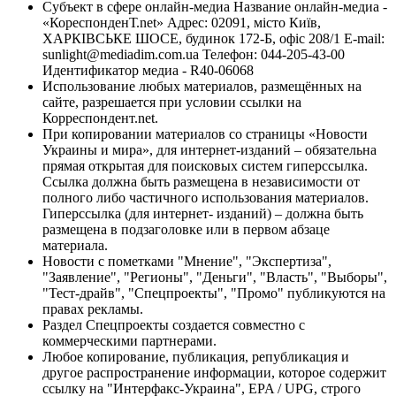
Субъект в сфере онлайн-медиа Название онлайн-медиа -
«КореспонденТ.net» Адрес: 02091, місто Київ,
ХАРКІВСЬКЕ ШОСЕ, будинок 172-Б, офіс 208/1 E-mail:
sunlight@mediadim.com.ua
Телефон: 044-205-43-00
Идентификатор медиа - R40-06068
Использование любых материалов, размещённых на
сайте, разрешается при условии ссылки на
Корреспондент.net.
При копировании материалов со страницы «Новости
Украины и мира», для интернет-изданий – обязательна
прямая открытая для поисковых систем гиперссылка.
Ссылка должна быть размещена в независимости от
полного либо частичного использования материалов.
Гиперссылка (для интернет- изданий) – должна быть
размещена в подзаголовке или в первом абзаце
материала.
Новости с пометками "Мнение", "Экспертиза",
"Заявление", "Регионы", "Деньги", "Власть", "Выборы",
"Тест-драйв", "Спецпроекты", "Промо" публикуются на
правах рекламы.
Раздел Спецпроекты создается совместно с
коммерческими партнерами.
Любое копирование, публикация, републикация и
другое распространение информации, которое содержит
ссылку на "Интерфакс-Украина", EPA / UPG, строго