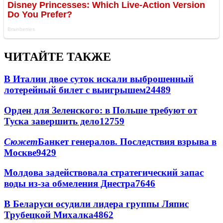
ЧИТАЙТЕ ТАКЖЕ
В Италии двое суток искали выброшенный
лотерейный билет с выигрышем
24489
Орден для Зеленского: в Польше требуют от
Туска завершить дело
12759
Сюжет
Банкет генералов. Последствия взрыва в
Москве
9429
Молдова задействовала стратегический запас
воды из-за обмеления Днестра
7646
В Беларуси осудили лидера группы Ляпис
Трубецкой Михалка
4862