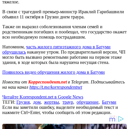
тяжелое.
В связи с трагедией премьер-министр Ираклий Гарибашвили
объявил 11 октября в Грузии днем траура.
Также он выразил соболезнования членам семей и
родственникам погибших и пообещал, что государство окажет
всю необходимую помощь пострадавшим.
Напомним,
часть жилого пятиэтажного дома в Батуми
обрушилась
накануне утром. По предварительной версии, ЧП
могло быть вызвано ремонтными работами на первом этаже
здания, в ходе которых была нарушена несущая стена.
Появилось видео обрушения жилого дома в Батуми
Новости от
Корреспондент.net
в Telegram. Подписывайтесь
на наш канал
https://t.me/korrespondentnet
Читайте Korrespondent.net в Google News
ТЕГИ:
Грузия
,
дом
,
жертвы
,
траур
,
обрушение
,
Батуми
Если вы заметили ошибку, выделите необходимый текст и
нажмите Ctrl+Enter, чтобы сообщить об этом редакции.