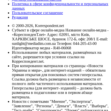
Политика в сфере конфиденциальности и персональных
данных
Пользовательское соглашение
Редакция
© 2000-2026, Korrespondent.net
Субъект в сфере онлайн-медиа Название онлайн-медиа -
«КореспонденТ.net» Адрес: 02091, місто Київ,
ХАРКІВСЬКЕ ШОСЕ, будинок 172-Б, офіс 208/1 E-mail:
sunlight@mediadim.com.ua
Телефон: 044-205-43-00
Идентификатор медиа - R40-06068
Использование любых материалов, размещённых на
сайте, разрешается при условии ссылки на
Корреспондент.net.
При копировании материалов со страницы «Новости
Украины и мира», для интернет-изданий – обязательна
прямая открытая для поисковых систем гиперссылка.
Ссылка должна быть размещена в независимости от
полного либо частичного использования материалов.
Гиперссылка (для интернет- изданий) – должна быть
размещена в подзаголовке или в первом абзаце
материала.
Новости с пометками "Мнение", "Экспертиза",
"Заявление", "Регионы", "Деньги", "Власть", "Выборы",
"Тест-драйв", "Спецпроекты", "Промо" публикуются на