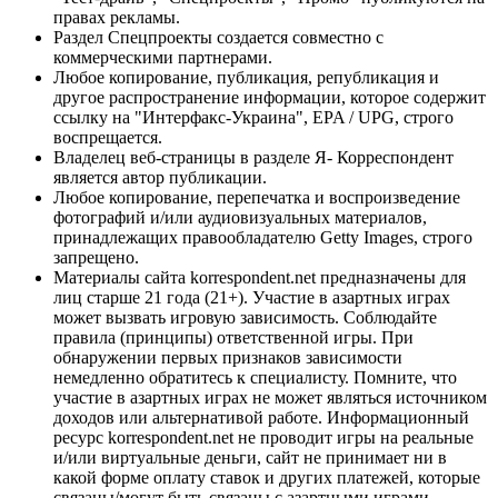
правах рекламы.
Раздел Спецпроекты создается совместно с
коммерческими партнерами.
Любое копирование, публикация, републикация и
другое распространение информации, которое содержит
ссылку на "Интерфакс-Украина", EPA / UPG, строго
воспрещается.
Владелец веб-страницы в разделе Я- Корреспондент
является автор публикации.
Любое копирование, перепечатка и воспроизведение
фотографий и/или аудиовизуальных материалов,
принадлежащих правообладателю Getty Images, строго
запрещено.
Материалы сайта korrespondent.net предназначены для
лиц старше 21 года (21+). Участие в азартных играх
может вызвать игровую зависимость. Соблюдайте
правила (принципы) ответственной игры. При
обнаружении первых признаков зависимости
немедленно обратитесь к специалисту. Помните, что
участие в азартных играх не может являться источником
доходов или альтернативой работе. Информационный
ресурс korrespondent.net не проводит игры на реальные
и/или виртуальные деньги, сайт не принимает ни в
какой форме оплату ставок и других платежей, которые
связаны/могут быть связаны с азартными играми,