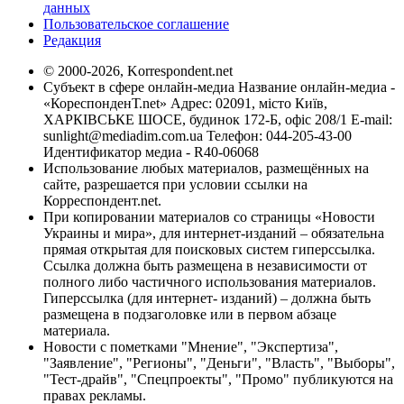
данных
Пользовательское соглашение
Редакция
© 2000-2026, Korrespondent.net
Субъект в сфере онлайн-медиа Название онлайн-медиа -
«КореспонденТ.net» Адрес: 02091, місто Київ,
ХАРКІВСЬКЕ ШОСЕ, будинок 172-Б, офіс 208/1 E-mail:
sunlight@mediadim.com.ua
Телефон: 044-205-43-00
Идентификатор медиа - R40-06068
Использование любых материалов, размещённых на
сайте, разрешается при условии ссылки на
Корреспондент.net.
При копировании материалов со страницы «Новости
Украины и мира», для интернет-изданий – обязательна
прямая открытая для поисковых систем гиперссылка.
Ссылка должна быть размещена в независимости от
полного либо частичного использования материалов.
Гиперссылка (для интернет- изданий) – должна быть
размещена в подзаголовке или в первом абзаце
материала.
Новости с пометками "Мнение", "Экспертиза",
"Заявление", "Регионы", "Деньги", "Власть", "Выборы",
"Тест-драйв", "Спецпроекты", "Промо" публикуются на
правах рекламы.