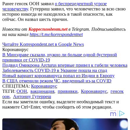
Ранее генсек ООН заявил
о беспрецедентной угрозе
человечеству
. Гутерриш заявил, что человечество за всю свою
историю никогда не находилось в такой опасности, как
сейчас. Он назвал шесть причин.
Новости от
Корреспондент.net
в Telegram. Подписывайтесь
на наш канал
https://t.me/korrespondentnet
Читайте Korrespondent.net в Google News
Коронавирус
В Минздраве сказали, нужно ли больше одной бустерной
прививки от COVID-19
Подвид Омикрона Arcturus впервые привел к гибели человека
Заболеваемость COVID-19 в Украине пошла на спад
Новый вариант коронавируса попал из Индии в Европу
В США отменили режим ЧС, введенный из-за COVID
СПЕЦТЕМА:
Коронавирус
ТЕГИ:
ООН
,
вакцинация
,
прививки
,
Коронавирус
,
генсек
оон
,
Антониу Гутерреш
Если вы заметили ошибку, выделите необходимый текст и
нажмите Ctrl+Enter, чтобы сообщить об этом редакции.