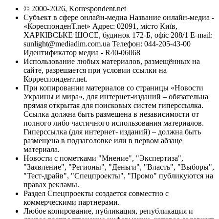
© 2000-2026, Korrespondent.net
Субъект в сфере онлайн-медиа Название онлайн-медиа -
«КореспонденТ.net» Адрес: 02091, місто Київ,
ХАРКІВСЬКЕ ШОСЕ, будинок 172-Б, офіс 208/1 E-mail:
sunlight@mediadim.com.ua
Телефон: 044-205-43-00
Идентификатор медиа - R40-06068
Использование любых материалов, размещённых на
сайте, разрешается при условии ссылки на
Корреспондент.net.
При копировании материалов со страницы «Новости
Украины и мира», для интернет-изданий – обязательна
прямая открытая для поисковых систем гиперссылка.
Ссылка должна быть размещена в независимости от
полного либо частичного использования материалов.
Гиперссылка (для интернет- изданий) – должна быть
размещена в подзаголовке или в первом абзаце
материала.
Новости с пометками "Мнение", "Экспертиза",
"Заявление", "Регионы", "Деньги", "Власть", "Выборы",
"Тест-драйв", "Спецпроекты", "Промо" публикуются на
правах рекламы.
Раздел Спецпроекты создается совместно с
коммерческими партнерами.
Любое копирование, публикация, републикация и