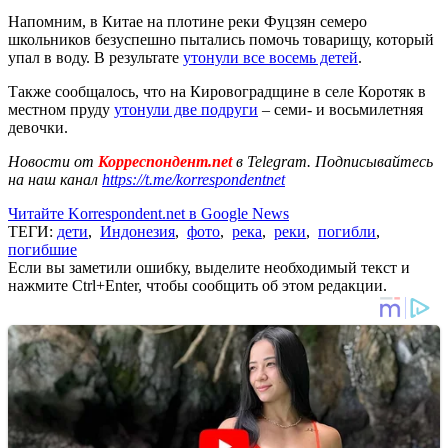
Напомним, в Китае на плотине реки Фуцзян семеро
школьников безуспешно пытались помочь товарищу, который
упал в воду. В результате
утонули все восемь детей
.
Также сообщалось, что на Кировоградщине в селе Коротяк в
местном пруду
утонули две подруги
– семи- и восьмилетняя
девочки.
Новости от
Корреспондент.net
в Telegram. Подписывайтесь
на наш канал
https://t.me/korrespondentnet
Читайте Korrespondent.net в Google News
ТЕГИ:
дети
,
Индонезия
,
фото
,
река
,
реки
,
погибли
,
погибшие
Если вы заметили ошибку, выделите необходимый текст и
нажмите Ctrl+Enter, чтобы сообщить об этом редакции.