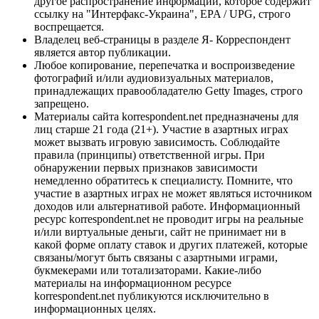
другое распространение информации, которое содержит
ссылку на "Интерфакс-Украина", EPA / UPG, строго
воспрещается.
Владелец веб-страницы в разделе Я- Корреспондент
является автор публикации.
Любое копирование, перепечатка и воспроизведение
фотографий и/или аудиовизуальных материалов,
принадлежащих правообладателю Getty Images, строго
запрещено.
Материалы сайта korrespondent.net предназначены для
лиц старше 21 года (21+). Участие в азартных играх
может вызвать игровую зависимость. Соблюдайте
правила (принципы) ответственной игры. При
обнаружении первых признаков зависимости
немедленно обратитесь к специалисту. Помните, что
участие в азартных играх не может являться источником
доходов или альтернативой работе. Информационный
ресурс korrespondent.net не проводит игры на реальные
и/или виртуальные деньги, сайт не принимает ни в
какой форме оплату ставок и других платежей, которые
связаны/могут быть связаны с азартными играми,
букмекерами или тотализаторами. Какие-либо
материалы на информационном ресурсе
korrespondent.net публикуются исключительно в
информационных целях.