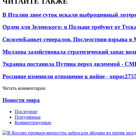
ЧИТАЙТЕ ТАКЖЕ
В Италии двое суток искали выброшенный лоте
Орден для Зеленского: в Польше требуют от Туск
Сюжет
Банкет генералов. Последствия взрыва в 
Молдова задействовала стратегический запас вод
Украина поставила Путина перед дилеммой - СМ
Россияне изменили отношение к войне - опрос
275
Читать комментарии
Новости мира
Последние
Популярные
Комментируемые