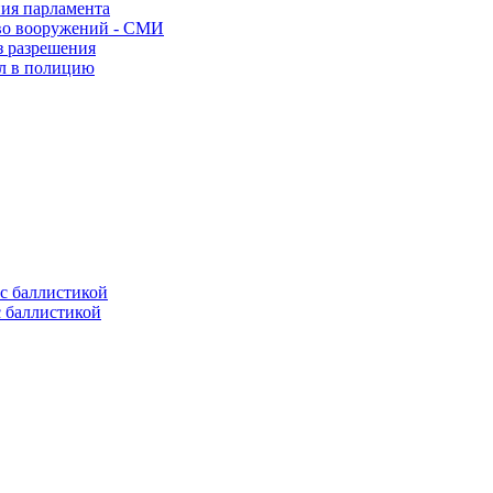
ния парламента
во вооружений - СМИ
з разрешения
ел в полицию
с баллистикой