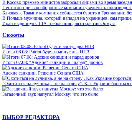
В Косово премьер-министра забросали яйцами во время заседа
Пентагон призвал оборонные компании увеличить производст
Близкая к Трампу компания собирается бурить в Гренландии бе
В Польше мужчина, который нападал на украинцев, сам приш
Иран выдвинул США требования для открытия Ормуза
Сюжеты
Итоги 08.08: Patriot будет и минус два НПЗ
Итоги 07.08: "Адские" санкции и "парад" дронов
Адские санкции. Решение Сената США
"Охотиться на лучника, а не на стрелу". Как Украине бороться 
Загадочный звук напугал Москву: что это было
ВЫБОР РЕДАКТОРА