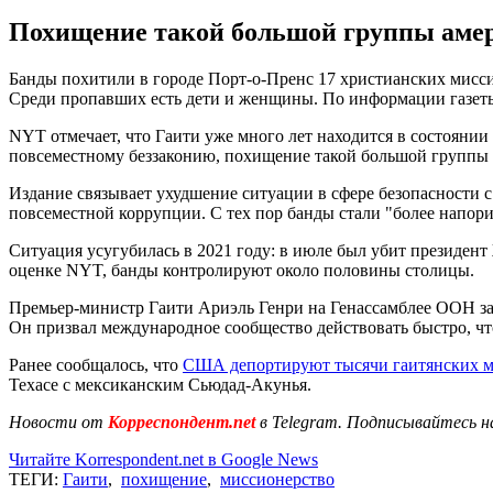
Похищение такой большой группы амер
Банды похитили в городе Порт-о-Пренс 17 христианских мисси
Среди пропавших есть дети и женщины. По информации газеты,
NYT отмечает, что Гаити уже много лет находится в состоянии
повсеместному беззаконию, похищение такой большой группы
Издание связывает ухудшение ситуации в сфере безопасности с
повсеместной коррупции. С тех пор банды стали "более напори
Ситуация усугубилась в 2021 году: в июле был убит президент
оценке NYT, банды контролируют около половины столицы.
Премьер-министр Гаити Ариэль Генри на Генассамблее ООН за
Он призвал международное сообщество действовать быстро, ч
Ранее сообщалось, что
США депортируют тысячи гаитянских м
Техасе с мексиканским Сьюдад-Акунья.
Новости от
Корреспондент.net
в Telegram. Подписывайтесь н
Читайте Korrespondent.net в Google News
ТЕГИ:
Гаити
,
похищение
,
миссионерство