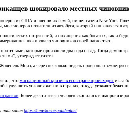
иканцев шокировало местных чиновнико
онеров из США и членов их семей, пишет газета New York Times
 миссионеров похитили из автобуса, который направлялся в аэр
 политических потрясений, и похищения как богатых, так и бедн
 американцев шокировало чиновников своей наглостью.
 протестами, которые произошли два года назад. Тогда демонст
стыми", утверждает газета.
 Жовенель Моиз, а через несколько недель произошло землетрясен
явил, что
миграционный кризис в его стране происходит
из-за б
тобы улучшить условия жизни в странах, откуда уезжают бежен
игрантов
. Более десяти тысяч человек скопились в импровизиро
а наш канал
https://t.me/korrespondentnet