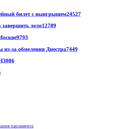
рейный билет с выигрышем
24527
а завершить дело
12789
Москве
9793
ы из-за обмеления Днестра
7449
И
3086
5