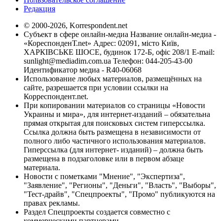
Редакция
© 2000-2026, Korrespondent.net
Субъект в сфере онлайн-медиа Название онлайн-медиа -
«КореспонденТ.net» Адрес: 02091, місто Київ,
ХАРКІВСЬКЕ ШОСЕ, будинок 172-Б, офіс 208/1 E-mail:
sunlight@mediadim.com.ua
Телефон: 044-205-43-00
Идентификатор медиа - R40-06068
Использование любых материалов, размещённых на
сайте, разрешается при условии ссылки на
Корреспондент.net.
При копировании материалов со страницы «Новости
Украины и мира», для интернет-изданий – обязательна
прямая открытая для поисковых систем гиперссылка.
Ссылка должна быть размещена в независимости от
полного либо частичного использования материалов.
Гиперссылка (для интернет- изданий) – должна быть
размещена в подзаголовке или в первом абзаце
материала.
Новости с пометками "Мнение", "Экспертиза",
"Заявление", "Регионы", "Деньги", "Власть", "Выборы",
"Тест-драйв", "Спецпроекты", "Промо" публикуются на
правах рекламы.
Раздел Спецпроекты создается совместно с
коммерческими партнерами.