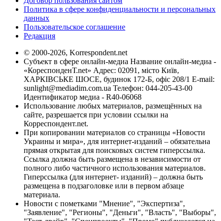
Договор пользования сайтом
Политика в сфере конфиденциальности и персональных
данных
Пользовательское соглашение
Редакция
© 2000-2026, Korrespondent.net
Субъект в сфере онлайн-медиа Название онлайн-медиа -
«КореспонденТ.net» Адрес: 02091, місто Київ,
ХАРКІВСЬКЕ ШОСЕ, будинок 172-Б, офіс 208/1 E-mail:
sunlight@mediadim.com.ua
Телефон: 044-205-43-00
Идентификатор медиа - R40-06068
Использование любых материалов, размещённых на
сайте, разрешается при условии ссылки на
Корреспондент.net.
При копировании материалов со страницы «Новости
Украины и мира», для интернет-изданий – обязательна
прямая открытая для поисковых систем гиперссылка.
Ссылка должна быть размещена в независимости от
полного либо частичного использования материалов.
Гиперссылка (для интернет- изданий) – должна быть
размещена в подзаголовке или в первом абзаце
материала.
Новости с пометками "Мнение", "Экспертиза",
"Заявление", "Регионы", "Деньги", "Власть", "Выборы",