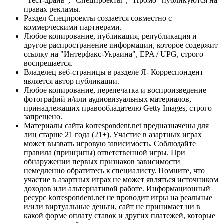
"Тест-драйв", "Спецпроекты", "Промо" публикуются на
правах рекламы.
Раздел Спецпроекты создается совместно с
коммерческими партнерами.
Любое копирование, публикация, републикация и
другое распространение информации, которое содержит
ссылку на "Интерфакс-Украина", EPA / UPG, строго
воспрещается.
Владелец веб-страницы в разделе Я- Корреспондент
является автор публикации.
Любое копирование, перепечатка и воспроизведение
фотографий и/или аудиовизуальных материалов,
принадлежащих правообладателю Getty Images, строго
запрещено.
Материалы сайта korrespondent.net предназначены для
лиц старше 21 года (21+). Участие в азартных играх
может вызвать игровую зависимость. Соблюдайте
правила (принципы) ответственной игры. При
обнаружении первых признаков зависимости
немедленно обратитесь к специалисту. Помните, что
участие в азартных играх не может являться источником
доходов или альтернативой работе. Информационный
ресурс korrespondent.net не проводит игры на реальные
и/или виртуальные деньги, сайт не принимает ни в
какой форме оплату ставок и других платежей, которые