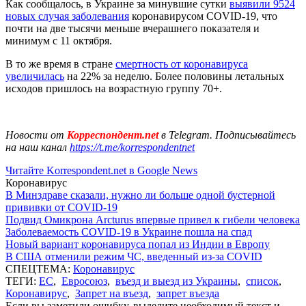
Как сообщалось, в Украине за минувшие сутки
выявили 9524
новых случая заболевания
коронавирусом COVID-19, что
почти на две тысячи меньше вчерашнего показателя и
минимум с 11 октября.
В то же время в стране
смертность от коронавируса
увеличилась
на 22% за неделю. Более половины летальных
исходов пришлось на возрастную группу 70+.
Новости от
Корреспондент.net
в Telegram. Подписывайтесь
на наш канал
https://t.me/korrespondentnet
Читайте Korrespondent.net в Google News
Коронавирус
В Минздраве сказали, нужно ли больше одной бустерной
прививки от COVID-19
Подвид Омикрона Arcturus впервые привел к гибели человека
Заболеваемость COVID-19 в Украине пошла на спад
Новый вариант коронавируса попал из Индии в Европу
В США отменили режим ЧС, введенный из-за COVID
СПЕЦТЕМА:
Коронавирус
ТЕГИ:
ЕС
,
Евросоюз
,
въезд и выезд из Украины
,
список
,
Коронавирус
,
Запрет на въезд
,
запрет въезда
Если вы заметили ошибку, выделите необходимый текст и