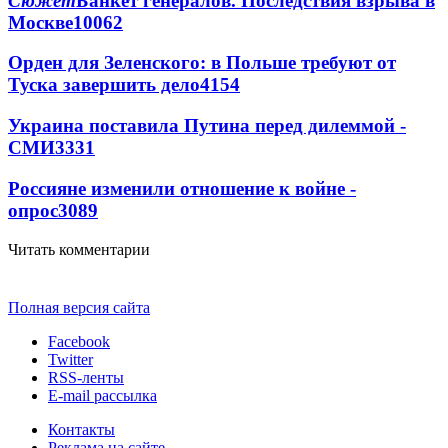
Сюжет
Банкет генералов. Последствия взрыва в
Москве
10062
Орден для Зеленского: в Польше требуют от
Туска завершить дело
4154
Украина поставила Путина перед дилеммой -
СМИ
3331
Россияне изменили отношение к войне -
опрос
3089
Читать комментарии
Полная версия сайта
Facebook
Twitter
RSS-ленты
E-mail рассылка
Контакты
Реклама на сайте