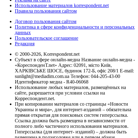
Использование материалов korrespondent.net
Правила пользования сайтом
Договор пользования сайтом
Политика в сфере конфиденциальности и персональных
данных
Пользовательское соглашение
Редакция
© 2000-2026, Korrespondent.net
Субъект в сфере онлайн-медиа Название онлайн-медиа -
«КореспонденТ.net» Адрес: 02091, місто Київ,
ХАРКІВСЬКЕ ШОСЕ, будинок 172-Б, офіс 208/1 E-mail:
sunlight@mediadim.com.ua
Телефон: 044-205-43-00
Идентификатор медиа - R40-06068
Использование любых материалов, размещённых на
сайте, разрешается при условии ссылки на
Корреспондент.net.
При копировании материалов со страницы «Новости
Украины и мира», для интернет-изданий – обязательна
прямая открытая для поисковых систем гиперссылка.
Ссылка должна быть размещена в независимости от
полного либо частичного использования материалов.
Гиперссылка (для интернет- изданий) – должна быть
размещена в подзаголовке или в первом абзаце