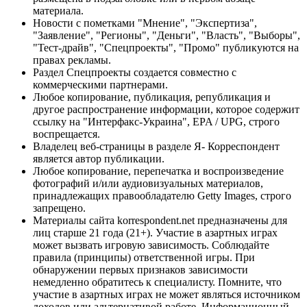
материала.
Новости с пометками "Мнение", "Экспертиза",
"Заявление", "Регионы", "Деньги", "Власть", "Выборы",
"Тест-драйв", "Спецпроекты", "Промо" публикуются на
правах рекламы.
Раздел Спецпроекты создается совместно с
коммерческими партнерами.
Любое копирование, публикация, републикация и
другое распространение информации, которое содержит
ссылку на "Интерфакс-Украина", EPA / UPG, строго
воспрещается.
Владелец веб-страницы в разделе Я- Корреспондент
является автор публикации.
Любое копирование, перепечатка и воспроизведение
фотографий и/или аудиовизуальных материалов,
принадлежащих правообладателю Getty Images, строго
запрещено.
Материалы сайта korrespondent.net предназначены для
лиц старше 21 года (21+). Участие в азартных играх
может вызвать игровую зависимость. Соблюдайте
правила (принципы) ответственной игры. При
обнаружении первых признаков зависимости
немедленно обратитесь к специалисту. Помните, что
участие в азартных играх не может являться источником
доходов или альтернативой работе. Информационный