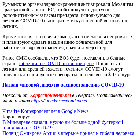
Румынские органы здравоохранения активировали Механизм
гражданской защиты ЕС, чтобы получить доступ к
дополнительным запасам препарата, используемого для
лечения COVID-19 и аппаратам искусственной вентиляции
легких.
Кроме того, власти ввели комендантский час для непривитых,
и планируют сделать вакцинацию обязательной для
работников здравоохранения, врачей и медсестер.
Ранее СМИ сообщали, что ВОЗ будет поставлять в бедные
страны
таблетки от COVID по низкой цене
. Пациенты с
легким или средней тяжести течением COVID-19 смогут
получить антивирусные препараты по цене всего $10 за курс.
Назван мировой лидер по распространению COVID-19
Новости от
Корреспондент.net
в Telegram. Подписывайтесь
на наш канал
https://t.me/korrespondentnet
Читайте Korrespondent.net в Google News
Коронавирус
В Минздраве сказали, нужно ли больше одной бустерной
прививки от COVID-19
Подвид Омикрона Arcturus впервые привел к гибели человека