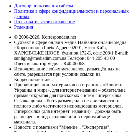
Договор пользования сайтом
Политика в сфере конфиденциальности и персональных
данных
Пользовательское соглашение
Редакция
© 2000-2026, Korrespondent.net
Субъект в сфере онлайн-медиа Название онлайн-медиа -
«КореспонденТ.net» Адрес: 02091, місто Київ,
ХАРКІВСЬКЕ ШОСЕ, будинок 172-Б, офіс 208/1 E-mail:
sunlight@mediadim.com.ua
Телефон: 044-205-43-00
Идентификатор медиа - R40-06068
Использование любых материалов, размещённых на
сайте, разрешается при условии ссылки на
Корреспондент.net.
При копировании материалов со страницы «Новости
Украины и мира», для интернет-изданий – обязательна
прямая открытая для поисковых систем гиперссылка.
Ссылка должна быть размещена в независимости от
полного либо частичного использования материалов.
Гиперссылка (для интернет- изданий) – должна быть
размещена в подзаголовке или в первом абзаце
материала.
Новости с пометками "Мнение", "Экспертиза",