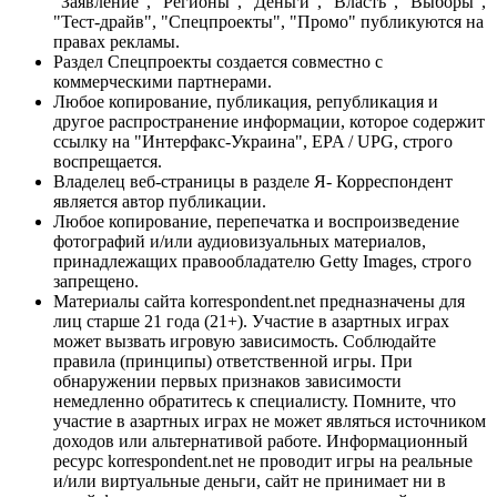
"Заявление", "Регионы", "Деньги", "Власть", "Выборы",
"Тест-драйв", "Спецпроекты", "Промо" публикуются на
правах рекламы.
Раздел Спецпроекты создается совместно с
коммерческими партнерами.
Любое копирование, публикация, републикация и
другое распространение информации, которое содержит
ссылку на "Интерфакс-Украина", EPA / UPG, строго
воспрещается.
Владелец веб-страницы в разделе Я- Корреспондент
является автор публикации.
Любое копирование, перепечатка и воспроизведение
фотографий и/или аудиовизуальных материалов,
принадлежащих правообладателю Getty Images, строго
запрещено.
Материалы сайта korrespondent.net предназначены для
лиц старше 21 года (21+). Участие в азартных играх
может вызвать игровую зависимость. Соблюдайте
правила (принципы) ответственной игры. При
обнаружении первых признаков зависимости
немедленно обратитесь к специалисту. Помните, что
участие в азартных играх не может являться источником
доходов или альтернативой работе. Информационный
ресурс korrespondent.net не проводит игры на реальные
и/или виртуальные деньги, сайт не принимает ни в