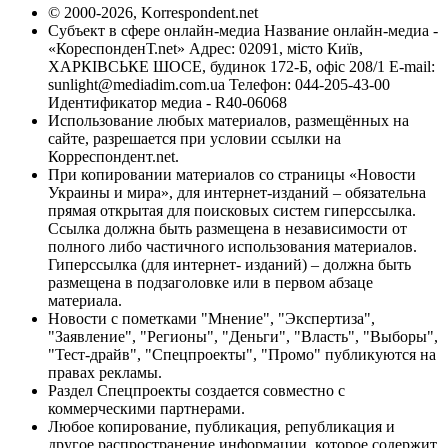
© 2000-2026, Korrespondent.net
Субъект в сфере онлайн-медиа Название онлайн-медиа -
«КореспонденТ.net» Адрес: 02091, місто Київ,
ХАРКІВСЬКЕ ШОСЕ, будинок 172-Б, офіс 208/1 E-mail:
sunlight@mediadim.com.ua
Телефон: 044-205-43-00
Идентификатор медиа - R40-06068
Использование любых материалов, размещённых на
сайте, разрешается при условии ссылки на
Корреспондент.net.
При копировании материалов со страницы «Новости
Украины и мира», для интернет-изданий – обязательна
прямая открытая для поисковых систем гиперссылка.
Ссылка должна быть размещена в независимости от
полного либо частичного использования материалов.
Гиперссылка (для интернет- изданий) – должна быть
размещена в подзаголовке или в первом абзаце
материала.
Новости с пометками "Мнение", "Экспертиза",
"Заявление", "Регионы", "Деньги", "Власть", "Выборы",
"Тест-драйв", "Спецпроекты", "Промо" публикуются на
правах рекламы.
Раздел Спецпроекты создается совместно с
коммерческими партнерами.
Любое копирование, публикация, републикация и
другое распространение информации, которое содержит