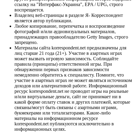
ссылку на "Интерфакс-Украина", EPA / UPG, строго
воспрещается.
Владелец веб-страницы в разделе Я- Корреспондент
является автор публикации.
Любое копирование, перепечатка и воспроизведение
фотографий и/или аудиовизуальных материалов,
принадлежащих правообладателю Getty Images, строго
запрещено.
Материалы сайта korrespondent.net предназначены для
лиц старше 21 года (21+). Участие в азартных играх
может вызвать игровую зависимость. Соблюдайте
правила (принципы) ответственной игры. При
обнаружении первых признаков зависимости
немедленно обратитесь к специалисту. Помните, что
участие в азартных играх не может являться источником
доходов или альтернативой работе. Информационный
ресурс korrespondent.net не проводит игры на реальные
и/или виртуальные деньги, сайт не принимает ни в
какой форме оплату ставок и других платежей, которые
связаны/могут быть связаны с азартными играми,
букмекерами или тотализаторами. Какие-либо
материалы на информационном ресурсе
korrespondent.net публикуются исключительно в
информационных целях.