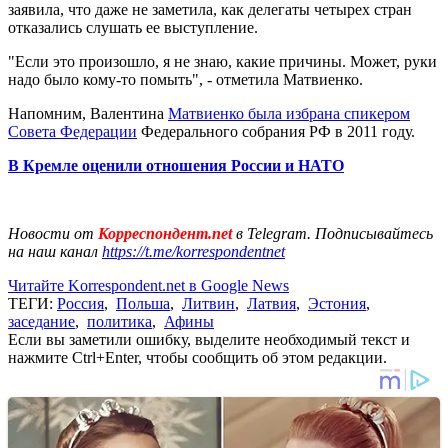
заявила, что даже не заметила, как делегаты четырех стран
отказались слушать ее выступление.
"Если это произошло, я не знаю, какие причины. Может, руки
надо было кому-то помыть", - отметила Матвиенко.
Напомним, Валентина
Матвиенко была избрана спикером
Совета Федерации
Федерального собрания РФ в 2011 году.
В Кремле оценили отношения России и НАТО
Новости от
Корреспондент.net
в Telegram. Подписывайтесь
на наш канал
https://t.me/korrespondentnet
Читайте Korrespondent.net в Google News
ТЕГИ:
Россия
,
Польша
,
Литвин
,
Латвия
,
Эстония
,
заседание
,
политика
,
Афины
Если вы заметили ошибку, выделите необходимый текст и
нажмите Ctrl+Enter, чтобы сообщить об этом редакции.