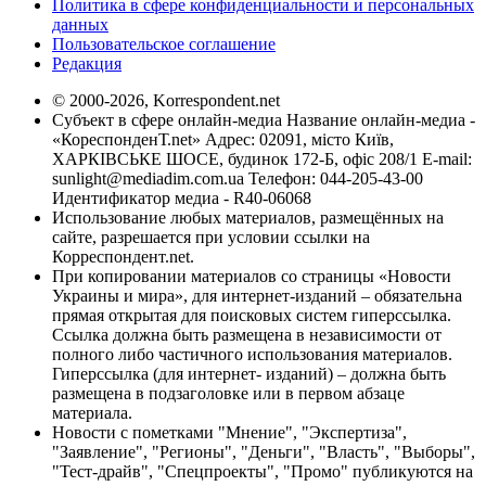
Политика в сфере конфиденциальности и персональных
данных
Пользовательское соглашение
Редакция
© 2000-2026, Korrespondent.net
Субъект в сфере онлайн-медиа Название онлайн-медиа -
«КореспонденТ.net» Адрес: 02091, місто Київ,
ХАРКІВСЬКЕ ШОСЕ, будинок 172-Б, офіс 208/1 E-mail:
sunlight@mediadim.com.ua
Телефон: 044-205-43-00
Идентификатор медиа - R40-06068
Использование любых материалов, размещённых на
сайте, разрешается при условии ссылки на
Корреспондент.net.
При копировании материалов со страницы «Новости
Украины и мира», для интернет-изданий – обязательна
прямая открытая для поисковых систем гиперссылка.
Ссылка должна быть размещена в независимости от
полного либо частичного использования материалов.
Гиперссылка (для интернет- изданий) – должна быть
размещена в подзаголовке или в первом абзаце
материала.
Новости с пометками "Мнение", "Экспертиза",
"Заявление", "Регионы", "Деньги", "Власть", "Выборы",
"Тест-драйв", "Спецпроекты", "Промо" публикуются на