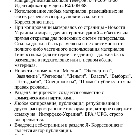
sunlight@mediadim.com.ua
Телефон: 044-205-43-00
Идентификатор медиа - R40-06068
Использование любых материалов, размещённых на
сайте, разрешается при условии ссылки на
Корреспондент.net.
При копировании материалов со страницы «Новости
Украины и мира», для интернет-изданий – обязательна
прямая открытая для поисковых систем гиперссылка.
Ссылка должна быть размещена в независимости от
полного либо частичного использования материалов.
Гиперссылка (для интернет- изданий) – должна быть
размещена в подзаголовке или в первом абзаце
материала.
Новости с пометками "Мнение", "Экспертиза",
"Заявление", "Регионы", "Деньги", "Власть", "Выборы",
"Тест-драйв", "Спецпроекты", "Промо" публикуются на
правах рекламы.
Раздел Спецпроекты создается совместно с
коммерческими партнерами.
Любое копирование, публикация, републикация и
другое распространение информации, которое содержит
ссылку на "Интерфакс-Украина", EPA / UPG, строго
воспрещается.
Владелец веб-страницы в разделе Я- Корреспондент
является автор публикации.