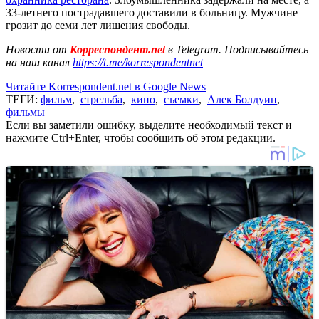
33-летнего пострадавшего доставили в больницу. Мужчине
грозит до семи лет лишения свободы.
Новости от
Корреспондент.net
в Telegram. Подписывайтесь
на наш канал
https://t.me/korrespondentnet
Читайте Korrespondent.net в Google News
ТЕГИ:
фильм
,
стрельба
,
кино
,
съемки
,
Алек Болдуин
,
фильмы
Если вы заметили ошибку, выделите необходимый текст и
нажмите Ctrl+Enter, чтобы сообщить об этом редакции.