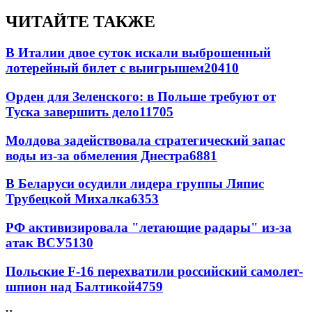
ЧИТАЙТЕ ТАКЖЕ
В Италии двое суток искали выброшенный
лотерейный билет с выигрышем
20410
Орден для Зеленского: в Польше требуют от
Туска завершить дело
11705
Молдова задействовала стратегический запас
воды из-за обмеления Днестра
6881
В Беларуси осудили лидера группы Ляпис
Трубецкой Михалка
6353
РФ активизировала "летающие радары" из-за
атак ВСУ
5130
Польские F-16 перехватили российский самолет-
шпион над Балтикой
4759