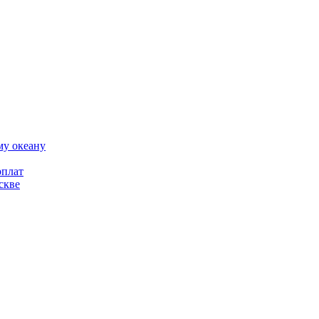
му океану
рплат
скве