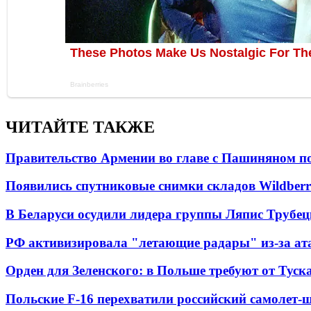
ЧИТАЙТЕ ТАКЖЕ
Правительство Армении во главе с Пашиняном по
Появились спутниковые снимки складов Wildberr
В Беларуси осудили лидера группы Ляпис Трубе
РФ активизировала "летающие радары" из-за а
Орден для Зеленского: в Польше требуют от Туск
Польские F-16 перехватили российский самолет-