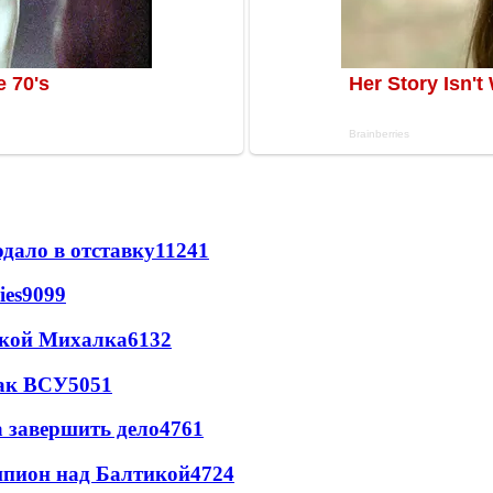
дало в отставку
11241
ies
9099
цкой Михалка
6132
так ВСУ
5051
а завершить дело
4761
шпион над Балтикой
4724