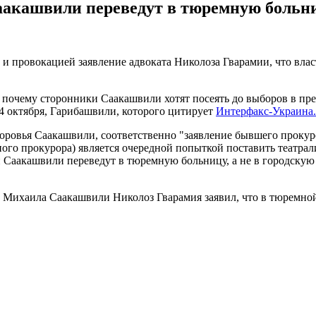
аакашвили переведут в тюремную больниц
и провокацией заявление адвоката Николоза Гварамии, что вла
 почему сторонники Саакашвили хотят посеять до выборов в пре
 24 октября, Гарибашвили, которого цитирует
Интерфакс-Украина.
здоровья Саакашвили, соответственно "заявление бывшего проку
го прокурора) является очередной попыткой поставить театрализ
 Саакашвили переведут в тюремную больницу, а не в городскую 
ии Михаила Саакашвили Николоз Гварамия заявил, что в тюремной