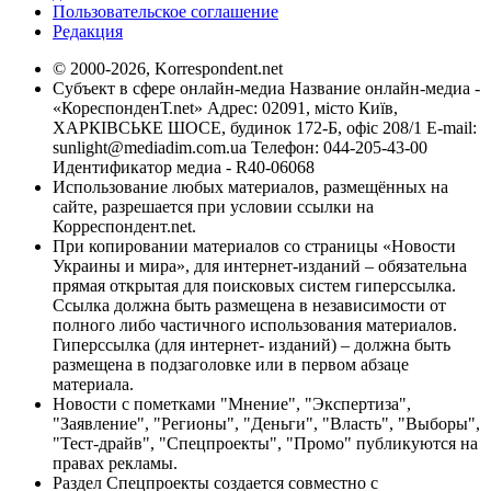
Пользовательское соглашение
Редакция
© 2000-2026, Korrespondent.net
Субъект в сфере онлайн-медиа Название онлайн-медиа -
«КореспонденТ.net» Адрес: 02091, місто Київ,
ХАРКІВСЬКЕ ШОСЕ, будинок 172-Б, офіс 208/1 E-mail:
sunlight@mediadim.com.ua
Телефон: 044-205-43-00
Идентификатор медиа - R40-06068
Использование любых материалов, размещённых на
сайте, разрешается при условии ссылки на
Корреспондент.net.
При копировании материалов со страницы «Новости
Украины и мира», для интернет-изданий – обязательна
прямая открытая для поисковых систем гиперссылка.
Ссылка должна быть размещена в независимости от
полного либо частичного использования материалов.
Гиперссылка (для интернет- изданий) – должна быть
размещена в подзаголовке или в первом абзаце
материала.
Новости с пометками "Мнение", "Экспертиза",
"Заявление", "Регионы", "Деньги", "Власть", "Выборы",
"Тест-драйв", "Спецпроекты", "Промо" публикуются на
правах рекламы.
Раздел Спецпроекты создается совместно с