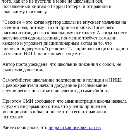
того, как его не пустили в юбке на школьный бал,
посвященный книгам о Гарри Поттере, и отправили к
школьному психологу.
"Сексизм – это когда куратор школы не впускает мальчика на
осенний бал, потому что он пришел в юбке. После чего
насильно отводит его к школьному психологу. А когда за него
заступаются одноклассники, поименно требует фамилии
каждого и угрожает дисциплинарным актом за то, что
посмели поддержать "грешника"", – приводится цитата одной
из учениц НИШ, написанная в соцсети.
Автор поста убеждена, что школьник покончил с собой, не
выдержав давления.
Самоубийство школьника подтвердили в полиции и НИШ.
Правоохранители начали досудебное расследование
случившегося по статье о доведении до самоубийства.
При этом СМИ сообщают, что администрация школы назвала
слухами информацию о том, что ученик пришел на
мероприятие в юбке, и после этого его отправили к
психологу.
Ранее сообщалось, что
подростков исключили из