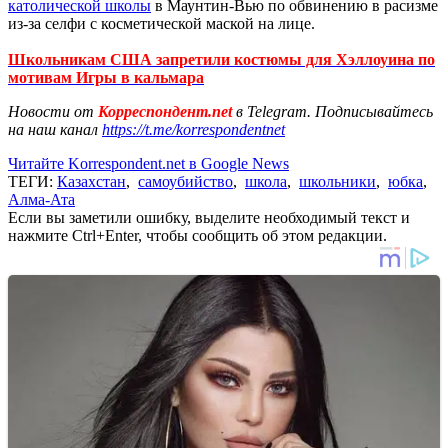
католической школы
в Маунтин-Вью по обвинению в расизме
из-за селфи с косметической маской на лице.
Школьникам США запретили костюмы для Хэллоуина по
мотивам Игры в кальмара
Новости от
Корреспондент.net
в Telegram. Подписывайтесь
на наш канал
https://t.me/korrespondentnet
Читайте Korrespondent.net в Google News
ТЕГИ:
Казахстан
,
самоубийство
,
школа
,
школьники
,
юбка
,
Алма-Ата
Если вы заметили ошибку, выделите необходимый текст и
нажмите Ctrl+Enter, чтобы сообщить об этом редакции.