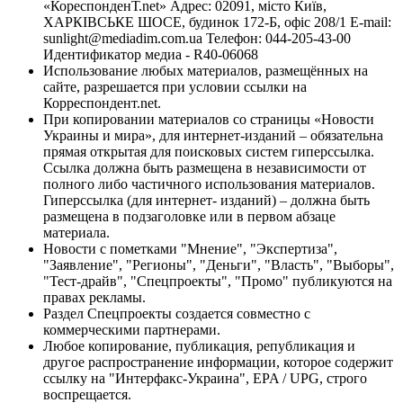
«КореспонденТ.net» Адрес: 02091, місто Київ,
ХАРКІВСЬКЕ ШОСЕ, будинок 172-Б, офіс 208/1 E-mail:
sunlight@mediadim.com.ua
Телефон: 044-205-43-00
Идентификатор медиа - R40-06068
Использование любых материалов, размещённых на
сайте, разрешается при условии ссылки на
Корреспондент.net.
При копировании материалов со страницы «Новости
Украины и мира», для интернет-изданий – обязательна
прямая открытая для поисковых систем гиперссылка.
Ссылка должна быть размещена в независимости от
полного либо частичного использования материалов.
Гиперссылка (для интернет- изданий) – должна быть
размещена в подзаголовке или в первом абзаце
материала.
Новости с пометками "Мнение", "Экспертиза",
"Заявление", "Регионы", "Деньги", "Власть", "Выборы",
"Тест-драйв", "Спецпроекты", "Промо" публикуются на
правах рекламы.
Раздел Спецпроекты создается совместно с
коммерческими партнерами.
Любое копирование, публикация, републикация и
другое распространение информации, которое содержит
ссылку на "Интерфакс-Украина", EPA / UPG, строго
воспрещается.