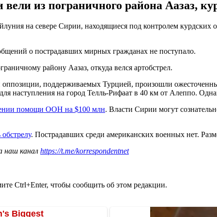
 вели из пограничного района Аазаз, к
йлуния на севере Сирии, находящиеся под контролем курдских 
общений о пострадавших мирных гражданах не поступало.
раничному району Аазаз, откуда велся артобстрел.
ппозиции, поддерживаемых Турцией, произошли ожесточенные 
для наступления на город Телль-Рифаат в 40 км от Алеппо. Одн
ении помощи ООН на $100 млн
. Власти Сирии могут сознательн
 обстрелу
. Пострадавших среди американских военных нет. Разм
а наш канал
https://t.me/korrespondentnet
те Ctrl+Enter, чтобы сообщить об этом редакции.