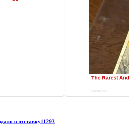
дало в отставку
11293