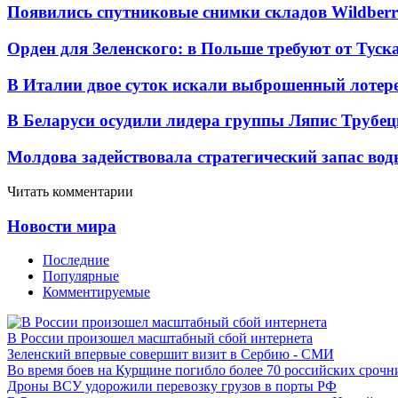
Появились спутниковые снимки складов Wildberr
Орден для Зеленского: в Польше требуют от Туск
В Италии двое суток искали выброшенный лоте
В Беларуси осудили лидера группы Ляпис Трубе
Молдова задействовала стратегический запас вод
Читать комментарии
Новости мира
Последние
Популярные
Комментируемые
В России произошел масштабный сбой интернета
Зеленский впервые совершит визит в Сербию - СМИ
Во время боев на Курщине погибло более 70 российских сроч
Дроны ВСУ удорожили перевозку грузов в порты РФ