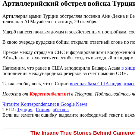
Артиллерийский обстрел войска Турции
Артиллерия армии Турции обстреляла поселки Айн-Декна и Бе
телеканал Al Mayadeen в пятницу, 29 октября.
Ущерб нанесен жилым домам и хозяйственным постройкам, со
В свою очередь курдские бойцы открыли ответный огонь по пог
Прежде между отрядами СНС и формированиями вооруженной о
Айн-Декна и захватить его, чтобы создать выгодный плацдарм 
Напомним, что ранее в США заподозрили Башара Асада
в хищ
пополнения международных резервов за счет помощи ООН.
Также сообщалось, что в Сирии
военная база США подверглась
Новости от
Корреспондент.net
в Telegram. Подписывайтесь н
Читайте Korrespondent.net в Google News
ТЕГИ:
Турция
,
Сирия
,
обстрел
Если вы заметили ошибку, выделите необходимый текст и нажми