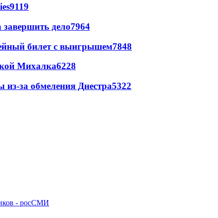
ies
9119
а завершить дело
7964
рейный билет с выигрышем
7848
цкой Михалка
6228
ы из-за обмеления Днестра
5322
ников - росСМИ