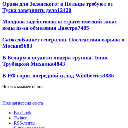
Орден для Зеленского: в Польше требуют от
Туска завершить дело
12420
Молдова задействовала стратегический запас
воды из-за обмеления Днестра
7485
Сюжет
Банкет генералов. Последствия взрыва в
Москве
5683
В Беларуси осудили лидера группы Ляпис
Трубецкой Михалка
4843
В РФ горит очередной склад Wildberries
3886
Читать комментарии
Полная версия сайта
Facebook
Twitter
RSS-ленты