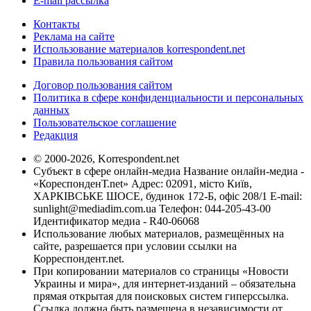
E-mail рассылка
Контакты
Реклама на сайте
Использование материалов korrespondent.net
Правила пользования сайтом
Договор пользования сайтом
Политика в сфере конфиденциальности и персональных
данных
Пользовательское соглашение
Редакция
© 2000-2026, Korrespondent.net
Субъект в сфере онлайн-медиа Название онлайн-медиа -
«КореспонденТ.net» Адрес: 02091, місто Київ,
ХАРКІВСЬКЕ ШОСЕ, будинок 172-Б, офіс 208/1 E-mail:
sunlight@mediadim.com.ua
Телефон: 044-205-43-00
Идентификатор медиа - R40-06068
Использование любых материалов, размещённых на
сайте, разрешается при условии ссылки на
Корреспондент.net.
При копировании материалов со страницы «Новости
Украины и мира», для интернет-изданий – обязательна
прямая открытая для поисковых систем гиперссылка.
Ссылка должна быть размещена в независимости от