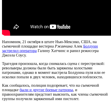
Напомним, 21 октября в штате Нью-Мексико, США, на
съемочной площадке вестерна
Ржавчина
Алек
Болдуин
застрелил оператора
Галину Хатчинс и ранил режиссера
Джоэла Соусу.
Трагедия произошла, когда снималась сцена с перестрелкой:
револьверы должны были быть заряжены холостыми
патронами, однако в момент выстрела Болдуина пуля или ее
осколки попали в двух человек, находившихся поблизости.
Как сообщалось, полиция подозревает, что на съемочной
площадке
были и другие боевые патроны
, и
правоохранителям предстоит выяснить, как члены съемочной
группы получили заряженный ими пистолет.