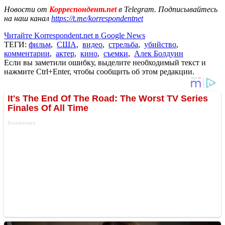
Новости от
Корреспондент.net
в Telegram. Подписывайтесь
на наш канал
https://t.me/korrespondentnet
Читайте Korrespondent.net в Google News
ТЕГИ:
фильм
,
США
,
видео
,
стрельба
,
убийство
,
комментарии
,
актер
,
кино
,
съемки
,
Алек Болдуин
Если вы заметили ошибку, выделите необходимый текст и
нажмите Ctrl+Enter, чтобы сообщить об этом редакции.