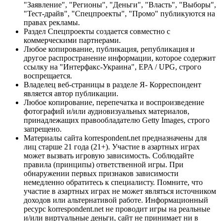
"Заявление", "Регионы", "Деньги", "Власть", "Выборы",
"Тест-драйв", "Спецпроекты", "Промо" публикуются на
правах рекламы.
Раздел Спецпроекты создается совместно с
коммерческими партнерами.
Любое копирование, публикация, републикация и
другое распространение информации, которое содержит
ссылку на "Интерфакс-Украина", EPA / UPG, строго
воспрещается.
Владелец веб-страницы в разделе Я- Корреспондент
является автор публикации.
Любое копирование, перепечатка и воспроизведение
фотографий и/или аудиовизуальных материалов,
принадлежащих правообладателю Getty Images, строго
запрещено.
Материалы сайта korrespondent.net предназначены для
лиц старше 21 года (21+). Участие в азартных играх
может вызвать игровую зависимость. Соблюдайте
правила (принципы) ответственной игры. При
обнаружении первых признаков зависимости
немедленно обратитесь к специалисту. Помните, что
участие в азартных играх не может являться источником
доходов или альтернативой работе. Информационный
ресурс korrespondent.net не проводит игры на реальные
и/или виртуальные деньги, сайт не принимает ни в