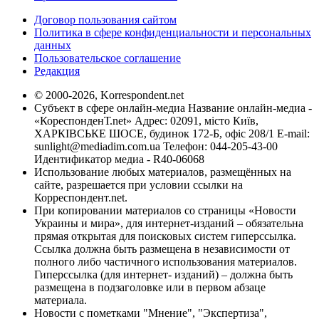
Договор пользования сайтом
Политика в сфере конфиденциальности и персональных
данных
Пользовательское соглашение
Редакция
© 2000-2026, Korrespondent.net
Субъект в сфере онлайн-медиа Название онлайн-медиа -
«КореспонденТ.net» Адрес: 02091, місто Київ,
ХАРКІВСЬКЕ ШОСЕ, будинок 172-Б, офіс 208/1 E-mail:
sunlight@mediadim.com.ua
Телефон: 044-205-43-00
Идентификатор медиа - R40-06068
Использование любых материалов, размещённых на
сайте, разрешается при условии ссылки на
Корреспондент.net.
При копировании материалов со страницы «Новости
Украины и мира», для интернет-изданий – обязательна
прямая открытая для поисковых систем гиперссылка.
Ссылка должна быть размещена в независимости от
полного либо частичного использования материалов.
Гиперссылка (для интернет- изданий) – должна быть
размещена в подзаголовке или в первом абзаце
материала.
Новости с пометками "Мнение", "Экспертиза",