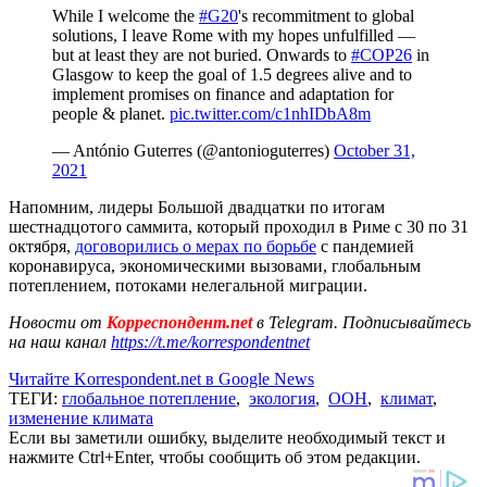
While I welcome the
#G20
's recommitment to global
solutions, I leave Rome with my hopes unfulfilled —
but at least they are not buried. Onwards to
#COP26
in
Glasgow to keep the goal of 1.5 degrees alive and to
implement promises on finance and adaptation for
people & planet.
pic.twitter.com/c1nhIDbA8m
— António Guterres (@antonioguterres)
October 31,
2021
Напомним, лидеры Большой двадцатки по итогам
шестнадцотого саммита, который проходил в Риме с 30 по 31
октября,
договорились о мерах по борьбе
с пандемией
коронавируса, экономическими вызовами, глобальным
потеплением, потоками нелегальной миграции.
Новости от
Корреспондент.net
в Telegram. Подписывайтесь
на наш канал
https://t.me/korrespondentnet
Читайте Korrespondent.net в Google News
ТЕГИ:
глобальное потепление
,
экология
,
ООН
,
климат
,
изменение климата
Если вы заметили ошибку, выделите необходимый текст и
нажмите Ctrl+Enter, чтобы сообщить об этом редакции.