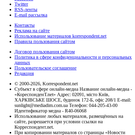
Twitter
RSS-ленты
E-mail рассылка
Контакты
Реклама на сайте
Использование материалов korrespondent.net
Правила пользования сайтом
Договор пользования сайтом
Политика в сфере конфиденциальности и персональных
данных
Пользовательское соглашение
Редакция
© 2000-2026, Korrespondent.net
Субъект в сфере онлайн-медиа Название онлайн-медиа -
«КореспонденТ.net» Адрес: 02091, місто Київ,
ХАРКІВСЬКЕ ШОСЕ, будинок 172-Б, офіс 208/1 E-mail:
sunlight@mediadim.com.ua
Телефон: 044-205-43-00
Идентификатор медиа - R40-06068
Использование любых материалов, размещённых на
сайте, разрешается при условии ссылки на
Корреспондент.net.
При копировании материалов со страницы «Новости