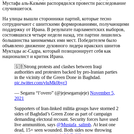
Мустафа аль-Казыми распорядился провести расследование
случившегося.
На улицы вышли сторонники партий, которые тесно
сотрудничают с шиитскими формированиями, получающими
поддержку от Ирана. В результате парламентских выборов,
состоявшихся четыре недели назад, эти партии лишились
большинства занимаемых ими мест. Победителем было
объявлено движение духовного лидера иракских шиитов
Муктады ас-Садра, который позиционирует себя как
националист и критик Ирана.
🇬🇧Strong protests and clashes between Iraqi
authorities and protesters backed by pro-Iranian parties
in the vicinity of the Green Done in Baghdad.
pic.twitter.com/vluMk0byr3
— Segarra “l’overo” (@jejesegarrajeje)
November 5,
2021
Supporters of Iran-linked militia groups have stormed 2
sides of Baghdad’s Green Zone as part of campaign
demanding electoral recount. Security forces have used
live ammunition, says
@Mustafa_salimb
. At least one
dead, 15+ seen wounded. Both sides now throwing