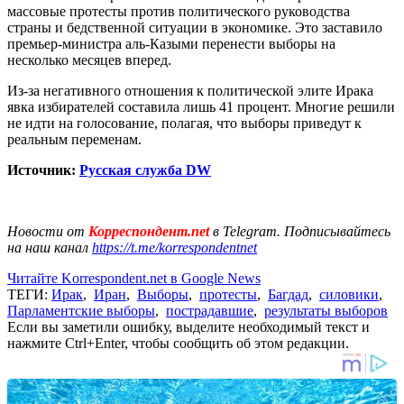
массовые протесты против политического руководства
страны и бедственной ситуации в экономике. Это заставило
премьер-министра аль-Казыми перенести выборы на
несколько месяцев вперед.
Из-за негативного отношения к политической элите Ирака
явка избирателей составила лишь 41 процент. Многие решили
не идти на голосование, полагая, что выборы приведут к
реальным переменам.
Источник:
Русская служба DW
Новости от
Корреспондент.net
в Telegram. Подписывайтесь
на наш канал
https://t.me/korrespondentnet
Читайте Korrespondent.net в Google News
ТЕГИ:
Ирак
,
Иран
,
Выборы
,
протесты
,
Багдад
,
силовики
,
Парламентские выборы
,
пострадавшие
,
результаты выборов
Если вы заметили ошибку, выделите необходимый текст и
нажмите Ctrl+Enter, чтобы сообщить об этом редакции.