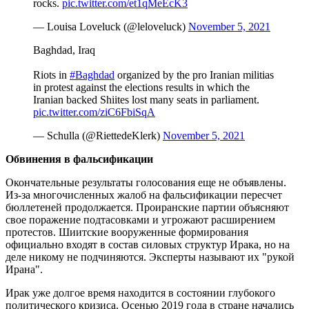
rocks.
pic.twitter.com/et1qMeEcK3
— Louisa Loveluck (@leloveluck)
November 5, 2021
Baghdad, Iraq
Riots in
#Baghdad
organized by the pro Iranian militias
in protest against the elections results in which the
Iranian backed Shiites lost many seats in parliament.
pic.twitter.com/ziC6FbiSqA
— Schulla (@RiettedeKlerk)
November 5, 2021
Обвинения в фальсификации
Окончательные результаты голосования еще не объявлены.
Из-за многочисленных жалоб на фальсификации пересчет
бюллетеней продолжается. Проиранские партии объясняют
свое поражение подтасовками и угрожают расширением
протестов. Шиитские вооруженные формирования
официально входят в состав силовых структур Ирака, но на
деле никому не подчиняются. Эксперты называют их "рукой
Ирана".
Ирак уже долгое время находится в состоянии глубокого
политического кризиса. Осенью 2019 года в стране начались