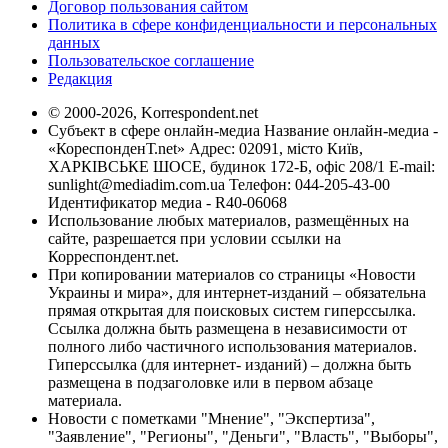
Договор пользования сайтом
Политика в сфере конфиденциальности и персональных
данных
Пользовательское соглашение
Редакция
© 2000-2026, Korrespondent.net
Субъект в сфере онлайн-медиа Название онлайн-медиа -
«КореспонденТ.net» Адрес: 02091, місто Київ,
ХАРКІВСЬКЕ ШОСЕ, будинок 172-Б, офіс 208/1 E-mail:
sunlight@mediadim.com.ua
Телефон: 044-205-43-00
Идентификатор медиа - R40-06068
Использование любых материалов, размещённых на
сайте, разрешается при условии ссылки на
Корреспондент.net.
При копировании материалов со страницы «Новости
Украины и мира», для интернет-изданий – обязательна
прямая открытая для поисковых систем гиперссылка.
Ссылка должна быть размещена в независимости от
полного либо частичного использования материалов.
Гиперссылка (для интернет- изданий) – должна быть
размещена в подзаголовке или в первом абзаце
материала.
Новости с пометками "Мнение", "Экспертиза",
"Заявление", "Регионы", "Деньги", "Власть", "Выборы",