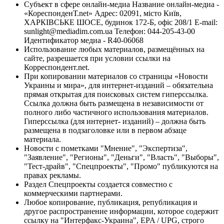
Субъект в сфере онлайн-медиа Название онлайн-медиа -
«КореспонденТ.net» Адрес: 02091, місто Київ,
ХАРКІВСЬКЕ ШОСЕ, будинок 172-Б, офіс 208/1 E-mail:
sunlight@mediadim.com.ua
Телефон: 044-205-43-00
Идентификатор медиа - R40-06068
Использование любых материалов, размещённых на
сайте, разрешается при условии ссылки на
Корреспондент.net.
При копировании материалов со страницы «Новости
Украины и мира», для интернет-изданий – обязательна
прямая открытая для поисковых систем гиперссылка.
Ссылка должна быть размещена в независимости от
полного либо частичного использования материалов.
Гиперссылка (для интернет- изданий) – должна быть
размещена в подзаголовке или в первом абзаце
материала.
Новости с пометками "Мнение", "Экспертиза",
"Заявление", "Регионы", "Деньги", "Власть", "Выборы",
"Тест-драйв", "Спецпроекты", "Промо" публикуются на
правах рекламы.
Раздел Спецпроекты создается совместно с
коммерческими партнерами.
Любое копирование, публикация, републикация и
другое распространение информации, которое содержит
ссылку на "Интерфакс-Украина", EPA / UPG, строго