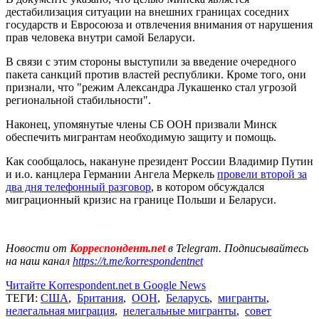
дестабилизация ситуации на внешних границах соседних
государств и Евросоюза и отвлечения внимания от нарушения
прав человека внутри самой Беларуси.
В связи с этим стороны выступили за введение очередного
пакета санкций против властей республики. Кроме того, они
признали, что "режим Александра Лукашенко стал угрозой
региональной стабильности".
Наконец, упомянутые члены СБ ООН призвали Минск
обеспечить мигрантам необходимую защиту и помощь.
Как сообщалось, накануне президент России Владимир Путин
и и.о. канцлера Германии Ангела Меркель
провели второй за
два дня телефонный разговор
, в котором обсуждался
миграционный кризис на границе Польши и Беларуси.
Новости от
Корреспондент.net
в Telegram. Подписывайтесь
на наш канал
https://t.me/korrespondentnet
Читайте Korrespondent.net в Google News
ТЕГИ:
США
,
Британия
,
ООН
,
Беларусь
,
мигранты
,
нелегальная миграция
,
нелегальные мигранты
,
совет