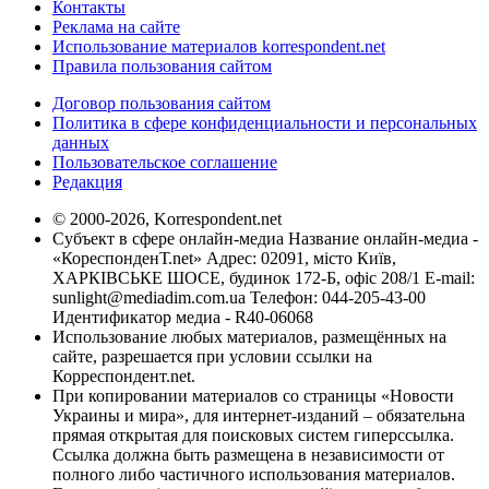
Контакты
Реклама на сайте
Использование материалов korrespondent.net
Правила пользования сайтом
Договор пользования сайтом
Политика в сфере конфиденциальности и персональных
данных
Пользовательское соглашение
Редакция
© 2000-2026, Korrespondent.net
Субъект в сфере онлайн-медиа Название онлайн-медиа -
«КореспонденТ.net» Адрес: 02091, місто Київ,
ХАРКІВСЬКЕ ШОСЕ, будинок 172-Б, офіс 208/1 E-mail:
sunlight@mediadim.com.ua
Телефон: 044-205-43-00
Идентификатор медиа - R40-06068
Использование любых материалов, размещённых на
сайте, разрешается при условии ссылки на
Корреспондент.net.
При копировании материалов со страницы «Новости
Украины и мира», для интернет-изданий – обязательна
прямая открытая для поисковых систем гиперссылка.
Ссылка должна быть размещена в независимости от
полного либо частичного использования материалов.