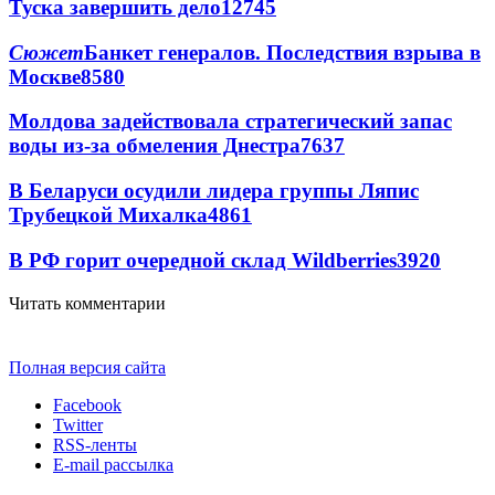
Туска завершить дело
12745
Сюжет
Банкет генералов. Последствия взрыва в
Москве
8580
Молдова задействовала стратегический запас
воды из-за обмеления Днестра
7637
В Беларуси осудили лидера группы Ляпис
Трубецкой Михалка
4861
В РФ горит очередной склад Wildberries
3920
Читать комментарии
Полная версия сайта
Facebook
Twitter
RSS-ленты
E-mail рассылка